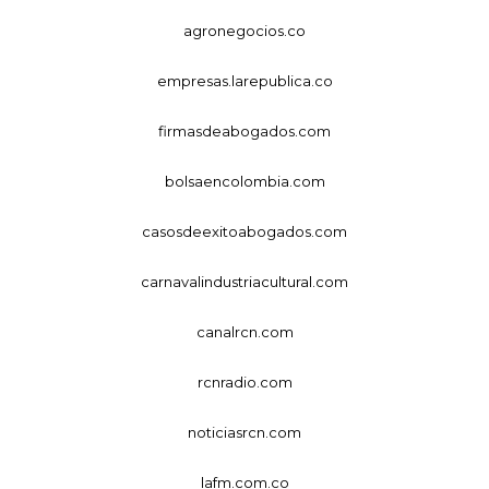
agronegocios.co
empresas.larepublica.co
firmasdeabogados.com
bolsaencolombia.com
casosdeexitoabogados.com
carnavalindustriacultural.com
canalrcn.com
rcnradio.com
noticiasrcn.com
lafm.com.co