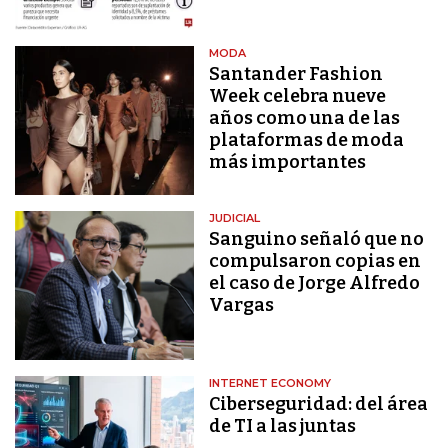
MODA
Santander Fashion
Week celebra nueve
años como una de las
plataformas de moda
más importantes
JUDICIAL
Sanguino señaló que no
compulsaron copias en
el caso de Jorge Alfredo
Vargas
INTERNET ECONOMY
Ciberseguridad: del área
de TI a las juntas