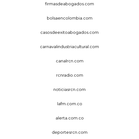
firmasdeabogados.com
bolsaencolombia.com
casosdeexitoabogados.com
carnavalindustriacultural.com
canalrcn.com
rcnradio.com
noticiasrcn.com
lafm.com.co
alerta.com.co
deportesrcn.com