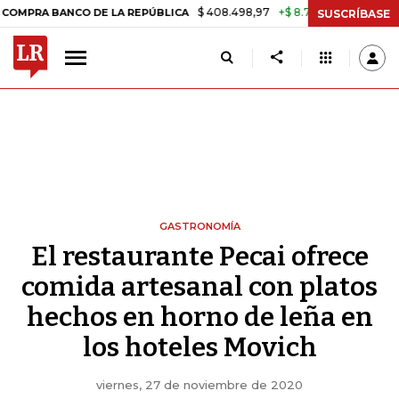
$ 408.498,97
+$ 8.753,81
+2,19%
CO DE LA REPÚBLICA
TASA DE 
SUSCRÍBASE
GASTRONOMÍA
El restaurante Pecai ofrece
comida artesanal con platos
hechos en horno de leña en
los hoteles Movich
viernes, 27 de noviembre de 2020