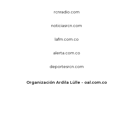
rcnradio.com
noticiasrcn.com
lafm.com.co
alerta.com.co
deportesrcn.com
Organización Ardila Lülle - oal.com.co