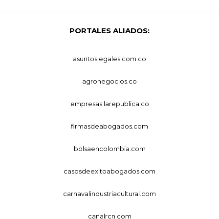
PORTALES ALIADOS:
asuntoslegales.com.co
agronegocios.co
empresas.larepublica.co
firmasdeabogados.com
bolsaencolombia.com
casosdeexitoabogados.com
carnavalindustriacultural.com
canalrcn.com