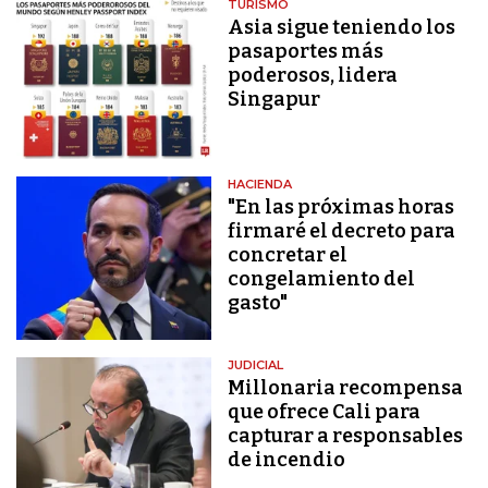
TURISMO
Asia sigue teniendo los
pasaportes más
poderosos, lidera
Singapur
HACIENDA
"En las próximas horas
firmaré el decreto para
concretar el
congelamiento del
gasto"
JUDICIAL
Millonaria recompensa
que ofrece Cali para
capturar a responsables
de incendio