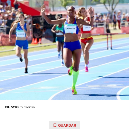
Foto:
Colprensa
GUARDAR