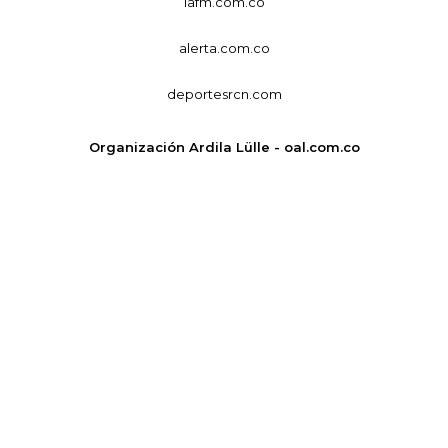
lafm.com.co
alerta.com.co
deportesrcn.com
Organización Ardila Lülle - oal.com.co