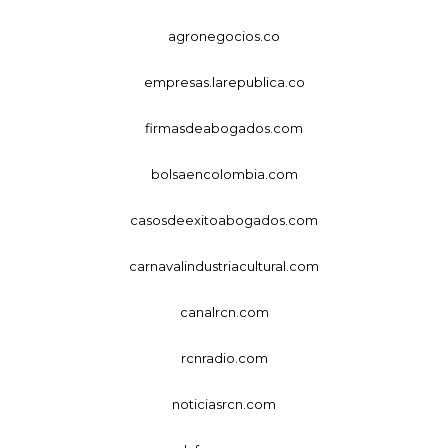
agronegocios.co
empresas.larepublica.co
firmasdeabogados.com
bolsaencolombia.com
casosdeexitoabogados.com
carnavalindustriacultural.com
canalrcn.com
rcnradio.com
noticiasrcn.com