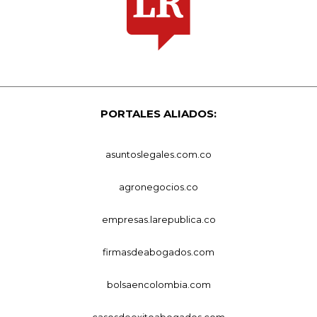
PORTALES ALIADOS:
asuntoslegales.com.co
agronegocios.co
empresas.larepublica.co
firmasdeabogados.com
bolsaencolombia.com
casosdeexitoabogados.com