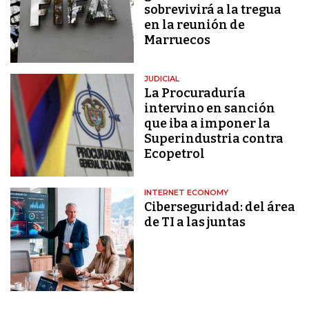
sobrevivirá a la tregua
en la reunión de
Marruecos
JUDICIAL
La Procuraduría
intervino en sanción
que iba a imponer la
Superindustria contra
Ecopetrol
INTERNET ECONOMY
Ciberseguridad: del área
de TI a las juntas