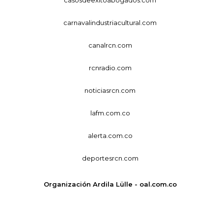
carnavalindustriacultural.com
canalrcn.com
rcnradio.com
noticiasrcn.com
lafm.com.co
alerta.com.co
deportesrcn.com
Organización Ardila Lülle - oal.com.co