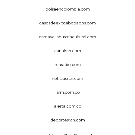
bolsaencolombia.com
casosdeexitoabogados.com
carnavalindustriacultural.com
canalrcn.com
rcnradio.com
noticiasrcn.com
lafm.com.co
alerta.com.co
deportesrcn.com