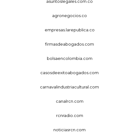
asuntoslegales.com.co
agronegocios.co
empresas.larepublica.co
firmasdeabogados.com
bolsaencolombia.com
casosdeexitoabogados.com
carnavalindustriacultural.com
canalrcn.com
rcnradio.com
noticiasrcn.com