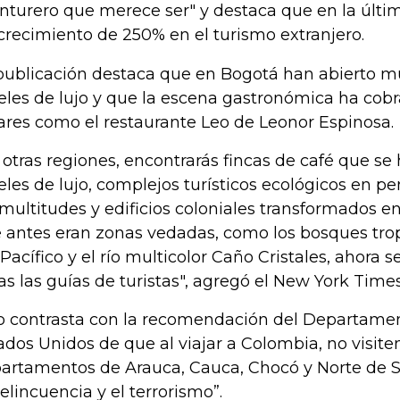
nturero que merece ser" y destaca que en la últi
crecimiento de 250% en el turismo extranjero.
publicación destaca que en Bogotá han abierto 
eles de lujo y que la escena gastronómica ha cob
ares como el restaurante Leo de Leonor Espinosa.
 otras regiones, encontrarás fincas de café que se
eles de lujo, complejos turísticos ecológicos en p
 multitudes y edificios coloniales transformados e
 antes eran zonas vedadas, como los bosques trop
 Pacífico y el río multicolor Caño Cristales, ahora
as las guías de turistas", agregó el New York Times
o contrasta con la recomendación del Departame
ados Unidos de que al viajar a Colombia, no visiten
artamentos de Arauca, Cauca, Chocó y Norte de 
delincuencia y el terrorismo”.