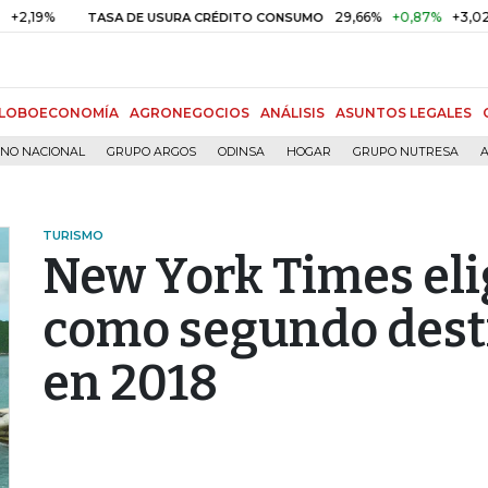
9%
29,66%
+0,87%
+3,02%
TASA DE USURA CRÉDITO CONSUMO
LOBOECONOMÍA
AGRONEGOCIOS
ANÁLISIS
ASUNTOS LEGALES
RNO NACIONAL
GRUPO ARGOS
ODINSA
HOGAR
GRUPO NUTRESA
A
TURISMO
New York Times eli
como segundo desti
en 2018