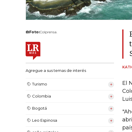
Foto:
Colprensa.
KATH
Agregue a sus temas de interés
El 
Turismo
Col
Colombia
Lui
Bogotá
"Ah
abr
Leo Espinosa
paí