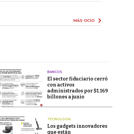
MÁS OCIO
BANCOS
El sector fiduciario cerró
con activos
administrados por $1.169
billones a junio
TECNOLOGÍA
Los gadgets innovadores
que están