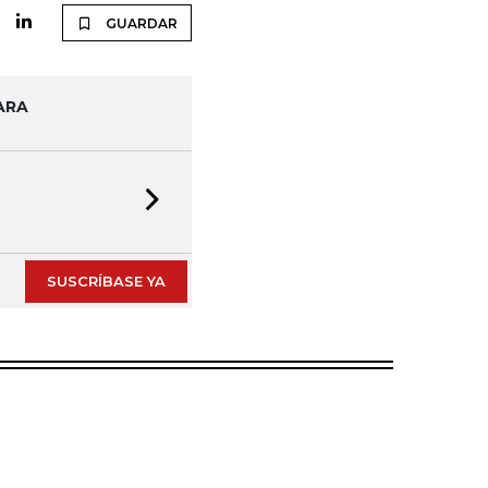
GUARDAR
ARA
Next slide
SUSCRÍBASE YA