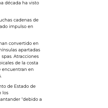
ma década ha visto
muchas cadenas de
rado impulso en
 han convertido en
enínsulas apartadas
n spas. Atracciones
icales de la costa
 se encuentran en
.
nto de Estado de
 los
Santander “debido a