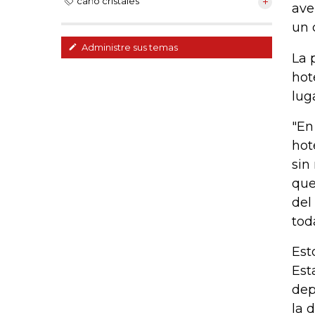
caño cristales
ave
un 
Administre sus temas
La 
hot
lug
"En
hot
sin
que
del
tod
Est
Est
dep
la 