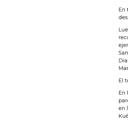
En 
des
Lue
rec
eje
San
Dia
Mar
El 
En 
par
en 
Kué