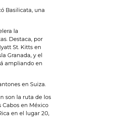
ó Basilicata, una
lera la
as. Destaca, por
att St. Kitts en
sla Granada, y el
tá ampliando en
cantones en Suiza.
n son la ruta de los
os Cabos en México
ica en el lugar 20,