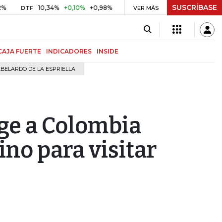
SUSCRÍBASE
10,34%
+0,10%
+0,98%
$ 416,91
+$ 0,05
+0,01%
DTF
UVR
VER MÁS
BI
CAJA FUERTE
INDICADORES
INSIDE
BELARDO DE LA ESPRIELLA
ge a Colombia
no para visitar