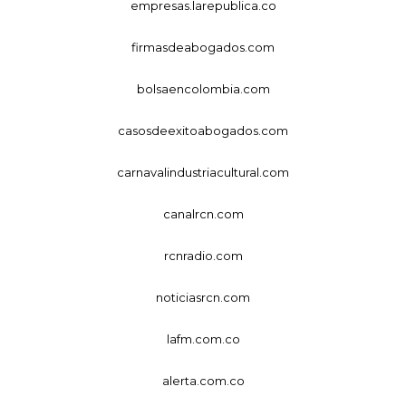
empresas.larepublica.co
firmasdeabogados.com
bolsaencolombia.com
casosdeexitoabogados.com
carnavalindustriacultural.com
canalrcn.com
rcnradio.com
noticiasrcn.com
lafm.com.co
alerta.com.co