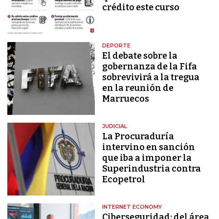
crédito este curso
DEPORTE
El debate sobre la
gobernanza de la Fifa
sobrevivirá a la tregua
en la reunión de
Marruecos
JUDICIAL
La Procuraduría
intervino en sanción
que iba a imponer la
Superindustria contra
Ecopetrol
INTERNET ECONOMY
Ciberseguridad: del área