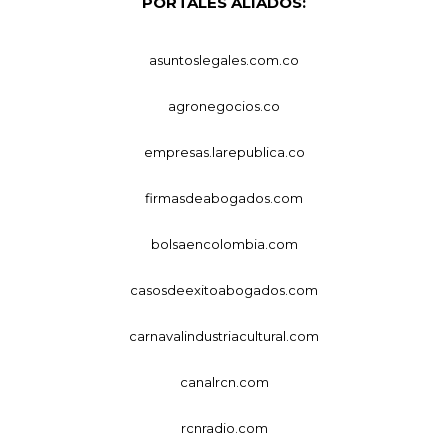
PORTALES ALIADOS:
asuntoslegales.com.co
agronegocios.co
empresas.larepublica.co
firmasdeabogados.com
bolsaencolombia.com
casosdeexitoabogados.com
carnavalindustriacultural.com
canalrcn.com
rcnradio.com