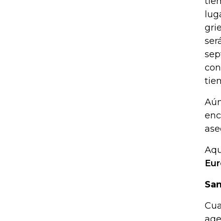
tie
lug
gri
ser
sep
con
tie
Aún
enc
ase
Aqu
Eur
San
Cua
age