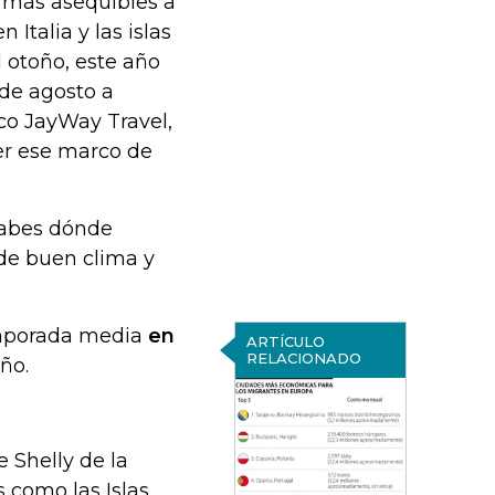
 más asequibles a
 Italia y las islas
 otoño, este año
 de agosto a
ico JayWay Travel,
er ese marco de
 sabes dónde
 de buen clima y
emporada media
en
ARTÍCULO
RELACIONADO
ño.
e Shelly de la
 como las Islas