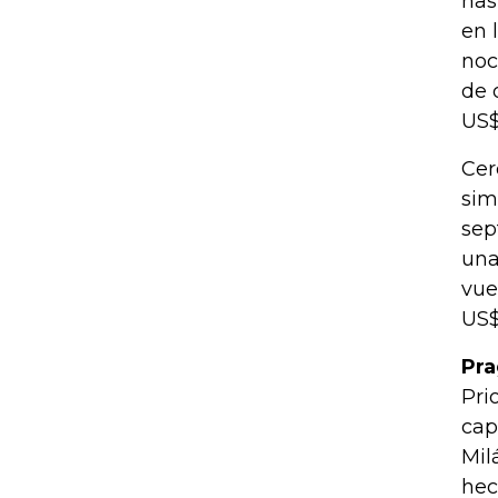
has
en 
noc
de 
US$
Cer
sim
sep
una
vue
US$
Pra
Pri
cap
Mil
hec