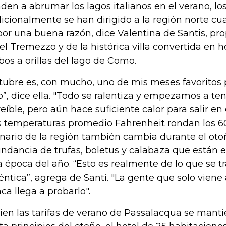
nden a abrumar los lagos italianos en el verano, l
dicionalmente se han dirigido a la región norte cua
por una buena razón, dice Valentina de Santis, pro
el Tremezzo y de la histórica villa convertida en 
os a orillas del lago de Como.
tubre es, con mucho, uno de mis meses favoritos p
o”, dice ella. "Todo se ralentiza y empezamos a ten
reíble, pero aún hace suficiente calor para salir en 
s temperaturas promedio Fahrenheit rondan los 6
inario de la región también cambia durante el otoñ
ndancia de trufas, boletus y calabaza que están
a época del año. “Esto es realmente de lo que se t
éntica”, agrega de Santi. "La gente que solo viene
ca llega a probarlo".
bien las tarifas de verano de Passalacqua se mant