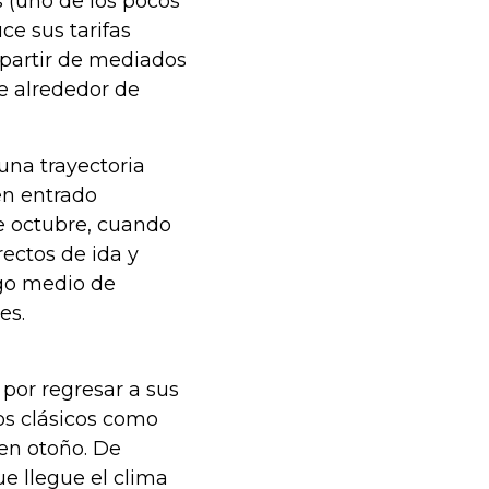
s (uno de los pocos
ce sus tarifas
partir de mediados
e alrededor de
una trayectoria
en entrado
de octubre, cuando
ectos de ida y
ngo medio de
es.
 por regresar a sus
nos clásicos como
 en otoño. De
e llegue el clima