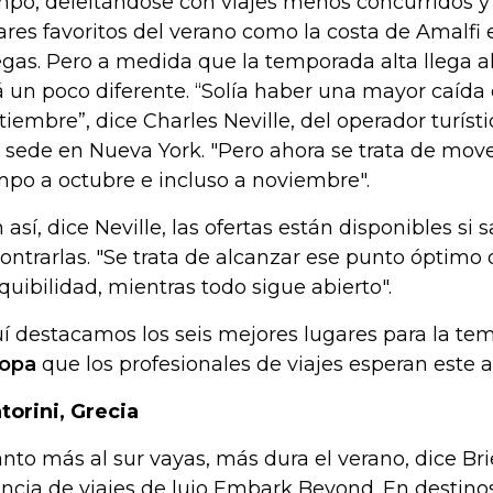
mpo, deleitándose con viajes menos concurridos y
ares favoritos del verano como la costa de Amalfi en
egas. Pero a medida que la temporada alta llega al
á un poco diferente. “Solía ​​haber una mayor caída
tiembre”, dice Charles Neville, del operador turíst
 sede en Nueva York. "Pero ahora se trata de mov
mpo a octubre e incluso a noviembre".
 así, dice Neville, las ofertas están disponibles si
ontrarlas. "Se trata de alcanzar ese punto óptimo
quibilidad, mientras todo sigue abierto".
í destacamos los seis mejores lugares para la t
opa
que los profesionales de viajes esperan este a
torini, Grecia
nto más al sur vayas, más dura el verano, dice Bri
ncia de viajes de lujo Embark Beyond. En destinos