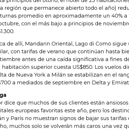
ta principios del otoño, el hotel de 25 habitacione
la región que permanece abierto todo el año) redu
turnas promedio en aproximadamente un 40% a 
octubre, con el más bajo a principios de noviembr
1.300.
ca de allí, Mandarin Oriental, Lago di Como sigue 
ilar, con tarifas de verano que continúan hasta bi
tiembre antes de una caída significativa a fines 
 habitación superior cuesta US$850. Los vuelos dir
lta de Nueva York a Milán se estabilizan en el ra
700 a mediados de septiembre en Delta y Emirat
ga
or dice que muchos de sus clientes están ansiosos
itales europeas favoritas este año, pero los desti
án y París no muestran signos de bajar sus tarifas
ho, muchos solo se volverán más caros una vez qu