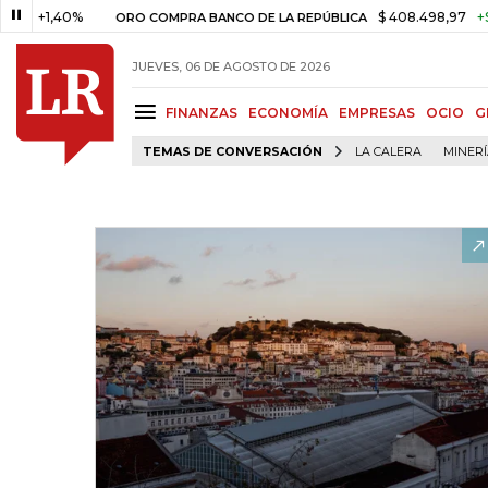
,40%
$ 408.498,97
+$ 8.753,8
ORO COMPRA BANCO DE LA REPÚBLICA
JUEVES, 06 DE AGOSTO DE 2026
FINANZAS
ECONOMÍA
EMPRESAS
OCIO
G
TEMAS DE CONVERSACIÓN
LA CALERA
MINER