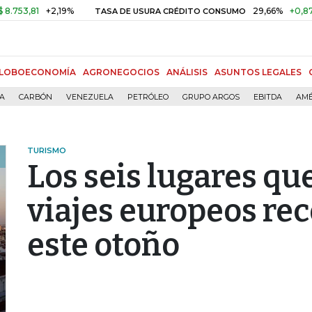
1
+2,19%
29,66%
+0,87%
+3,0
TASA DE USURA CRÉDITO CONSUMO
LOBOECONOMÍA
AGRONEGOCIOS
ANÁLISIS
ASUNTOS LEGALES
ÍA
CARBÓN
VENEZUELA
PETRÓLEO
GRUPO ARGOS
EBITDA
AMÉ
TURISMO
Los seis lugares qu
viajes europeos re
este otoño