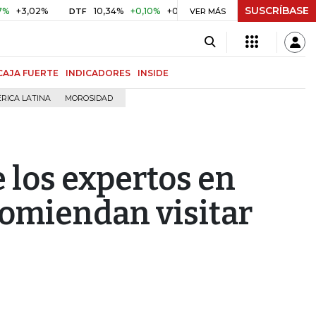
SUSCRÍBASE
2%
10,34%
+0,10%
+0,98%
$ 416,91
+$ 0,05
+0,01%
DTF
UVR
VER MÁS
CAJA FUERTE
INDICADORES
INSIDE
RICA LATINA
MOROSIDAD
e los expertos en
comiendan visitar