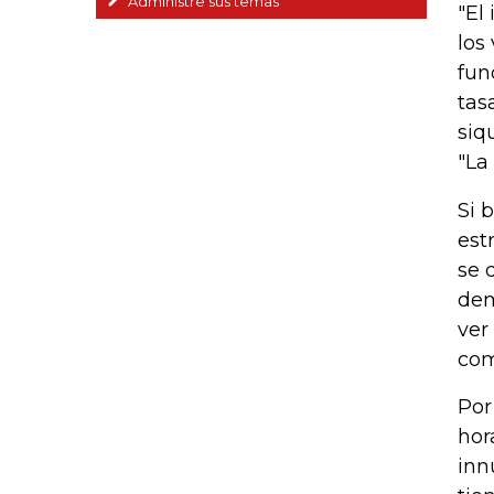
Administre sus temas
"El
los
fun
tas
siq
"La
Si 
est
se 
dem
ver
com
Por
hor
inn