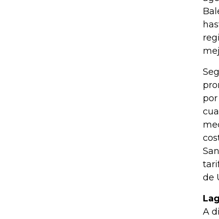
Bal
has
reg
mej
Seg
pro
por
cua
med
cos
San
tar
de 
Lag
A d