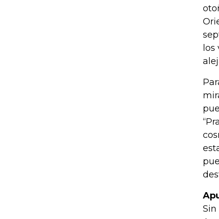
oto
Ori
sep
los
ale
Par
mir
pue
“Pr
cos
est
pue
des
Apu
Sin