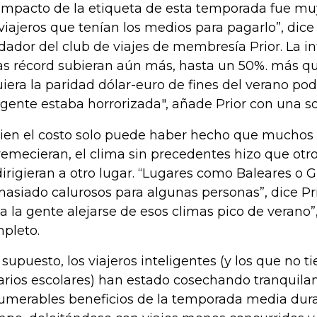
 impacto de la etiqueta de esta temporada fue muy
 viajeros que tenían los medios para pagarlo”, dice
dador del club de viajes de membresía Prior. La in
as récord subieran aún más, hasta un 50%. más que
uiera la paridad dólar-euro de fines del verano po
 gente estaba horrorizada", añade Prior con una so
bien el costo solo puede haber hecho que muchos 
remecieran, el clima sin precedentes hizo que ot
dirigieran a otro lugar. “Lugares como Baleares o G
asiado calurosos para algunas personas”, dice P
 a la gente alejarse de esos climas pico de verano”
pleto.
 supuesto, los viajeros inteligentes (y los que no ti
arios escolares) han estado cosechando tranquila
umerables beneficios de la temporada media du