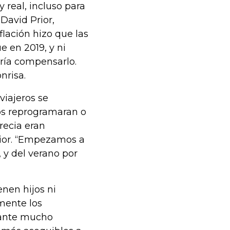
 real, incluso para
 David Prior,
flación hizo que las
 en 2019, y ni
dría compensarlo.
nrisa.
viajeros se
ros reprogramaran o
recia eran
rior. “Empezamos a
, y del verano por
enen hijos ni
mente los
rante mucho