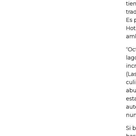
tie
tra
Es 
Hot
amb
“Oc
lag
inc
(La
cul
abu
est
aut
nun
Si 