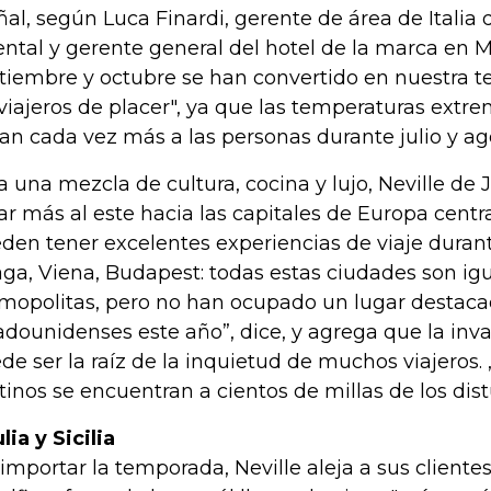
ñal, según Luca Finardi, gerente de área de Italia
ental y gerente general del hotel de la marca en Mi
tiembre y octubre se han convertido en nuestra t
 viajeros de placer", ya que las temperaturas extr
jan cada vez más a las personas durante julio y ago
a una mezcla de cultura, cocina y lujo, Neville de
ar más al este hacia las capitales de Europa centr
den tener excelentes experiencias de viaje durant
aga, Viena, Budapest: todas estas ciudades son ig
mopolitas, pero no han ocupado un lugar destacado
adounidenses este año”, dice, y agrega que la inv
de ser la raíz de la inquietud de muchos viajeros.
tinos se encuentran a cientos de millas de los dist
lia y Sicilia
 importar la temporada, Neville aleja a sus clientes