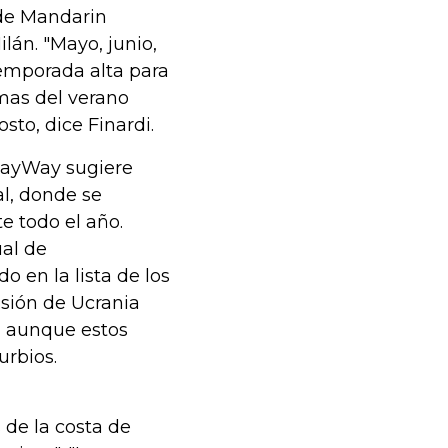
 de Mandarin
lán. "Mayo, junio,
emporada alta para
emas del verano
sto, dice Finardi.
 JayWay sugiere
al, donde se
e todo el año.
ual de
 en la lista de los
asión de Ucrania
 , aunque estos
urbios.
 de la costa de