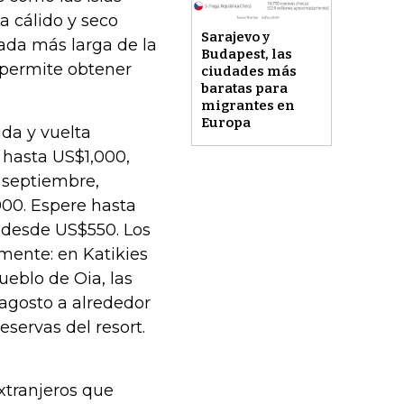
a cálido y seco
Sarajevo y
rada más larga de la
Budapest, las
 permite obtener
ciudades más
baratas para
migrantes en
Europa
da y vuelta
 hasta US$1,000,
e septiembre,
900. Espere hasta
 desde US$550. Los
mente: en Katikies
pueblo de Oia, las
 agosto a alrededor
servas del resort.
extranjeros que