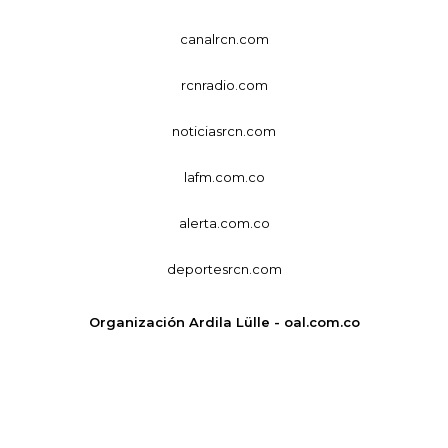
canalrcn.com
rcnradio.com
noticiasrcn.com
lafm.com.co
alerta.com.co
deportesrcn.com
Organización Ardila Lülle - oal.com.co