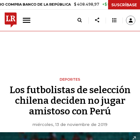
$ 408.498,97
+$ 8.753,81
+2,19%
RA BANCO DE LA REPÚBLICA
TAS
SUSCRÍBASE
DEPORTES
Los futbolistas de selección
chilena deciden no jugar
amistoso con Perú
miércoles, 13 de noviembre de 2019