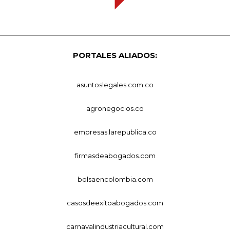
PORTALES ALIADOS:
asuntoslegales.com.co
agronegocios.co
empresas.larepublica.co
firmasdeabogados.com
bolsaencolombia.com
casosdeexitoabogados.com
carnavalindustriacultural.com