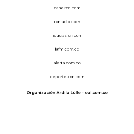
canalrcn.com
rcnradio.com
noticiasrcn.com
lafm.com.co
alerta.com.co
deportesrcn.com
Organización Ardila Lülle - oal.com.co