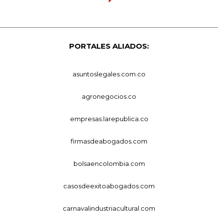
PORTALES ALIADOS:
asuntoslegales.com.co
agronegocios.co
empresas.larepublica.co
firmasdeabogados.com
bolsaencolombia.com
casosdeexitoabogados.com
carnavalindustriacultural.com