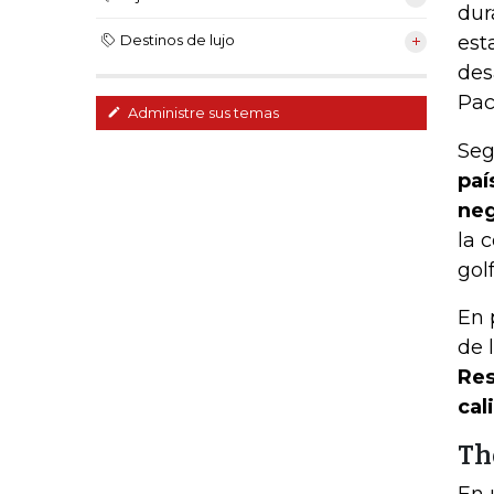
dur
est
Destinos de lujo
des
Pac
Administre sus temas
Seg
paí
neg
la 
golf
En 
de 
Res
cal
Th