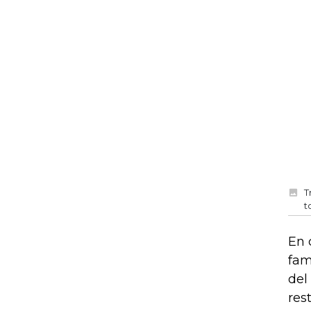
T
t
En 
fam
del
res