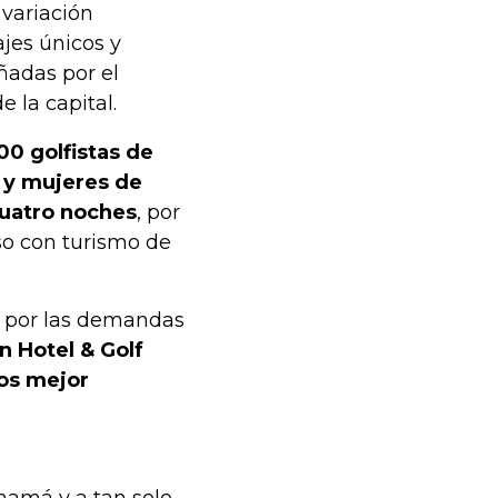
 variación
ajes únicos y
ñadas por el
 la capital.
00 golfistas de
 y mujeres de
 cuatro noches
, por
so con turismo de
n por las demandas
n Hotel & Golf
os mejor