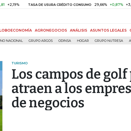
%
29,66%
+0,87%
+3,02%
TASA DE USURA CRÉDITO CONSUMO
LOBOECONOMÍA
AGRONEGOCIOS
ANÁLISIS
ASUNTOS LEGALES
RNO NACIONAL
GRUPO ARGOS
ODINSA
HOGAR
GRUPO NUTRESA
A
TURISMO
Los campos de gol
atraen a los empres
de negocios