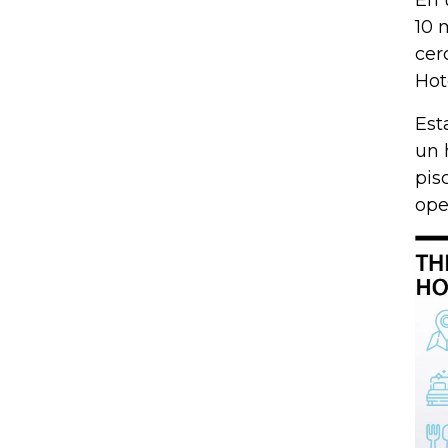
En 
10 
cer
Hot
Est
un 
pis
ope