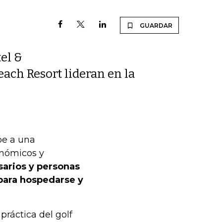
GUARDAR
el &
ach Resort lideran en la
be a una
onómicos y
sarios y personas
para hospedarse y
ráctica del golf