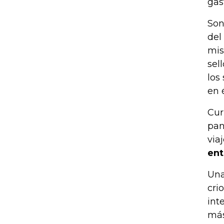
gas
Son
del
mis
sel
los
en 
Cur
pan
via
ent
Una
cri
int
más