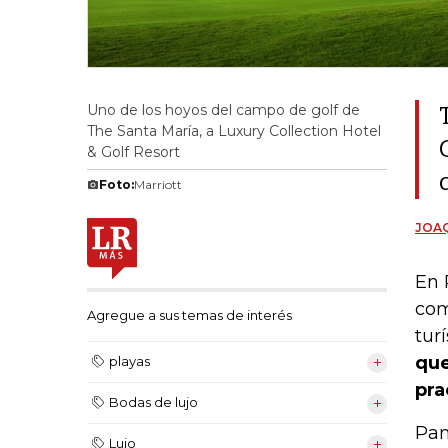
Uno de los hoyos del campo de golf de
The Santa María, a Luxury Collection Hotel
& Golf Resort
Foto:
Marriott
JOAQ
En 
com
Agregue a sus temas de interés
tur
que
playas
pra
Bodas de lujo
Pan
Lujo