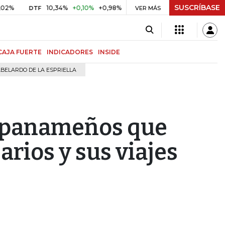
SUSCRÍBASE
10,34%
+0,10%
+0,98%
$ 416,96
+$ 0,05
+0,01%
DTF
UVR
VER MÁS
BIT
CAJA FUERTE
INDICADORES
INSIDE
BELARDO DE LA ESPRIELLA
f panameños que
arios y sus viajes