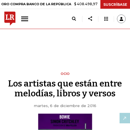
$ 408.498,97
+$ 8.753,81
+2,19%
MPRA BANCO DE LA REPÚBLICA
T
SUSCRÍBASE
OCIO
Los artistas que están entre
melodías, libros y versos
martes, 6 de diciembre de 2016