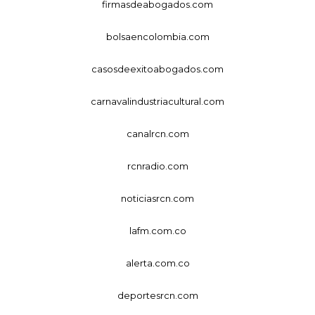
firmasdeabogados.com
bolsaencolombia.com
casosdeexitoabogados.com
carnavalindustriacultural.com
canalrcn.com
rcnradio.com
noticiasrcn.com
lafm.com.co
alerta.com.co
deportesrcn.com