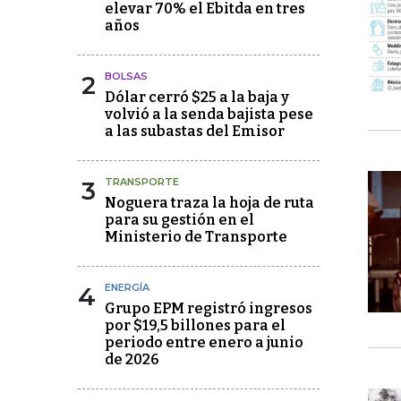
elevar 70% el Ebitda en tres
años
2
BOLSAS
Dólar cerró $25 a la baja y
volvió a la senda bajista pese
a las subastas del Emisor
3
TRANSPORTE
Noguera traza la hoja de ruta
para su gestión en el
Ministerio de Transporte
4
ENERGÍA
Grupo EPM registró ingresos
por $19,5 billones para el
periodo entre enero a junio
de 2026