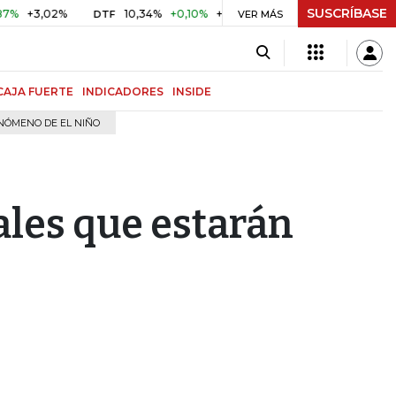
SUSCRÍBASE
3,02%
10,34%
+0,10%
+0,98%
$ 416,81
+$ 0,05
+0,0
DTF
VER MÁS
UVR
CAJA FUERTE
INDICADORES
INSIDE
NÓMENO DE EL NIÑO
ales que estarán