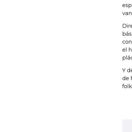
esp
van
Dir
bás
con
el 
plá
Y d
de 
folk