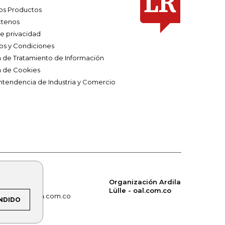
os Productos
tenos
de privacidad
os y Condiciones
ca de Tratamiento de Información
a de Cookies
ntendencia de Industria y Comercio
Organización Ardila
Lülle - oal.com.co
om.co
alerta.com.co
NDIDO