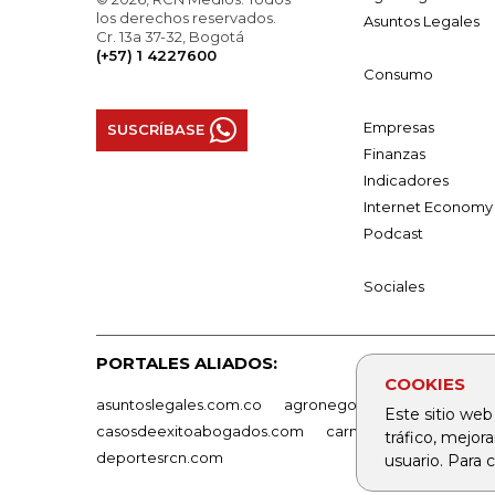
los derechos reservados.
Asuntos Legales
Cr. 13a 37-32, Bogotá
(+57) 1 4227600
Consumo
Empresas
SUSCRÍBASE
Finanzas
Indicadores
Internet Economy
Podcast
Sociales
PORTALES ALIADOS:
COOKIES
asuntoslegales.com.co
agronegocios.co
empresas
Este sitio web
casosdeexitoabogados.com
carnavalindustriacultur
tráfico, mejor
deportesrcn.com
usuario. Para