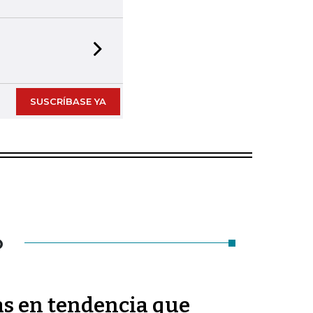
Next slide
SUSCRÍBASE YA
O
as en tendencia que