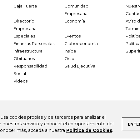
Caja Fuerte
Comunidad
Nuestr
Empresarial
Contác
Directorio
Economía
Aviso 
Empresarial
Términ
Especiales
Eventos
Políti
Finanzas Personales
Globoeconomía
Polític
Infraestructura
Inside
Superi
Obituarios
Ocio
Responsabilidad
Salud Ejecutiva
Social
Videos
.larepublica.co
firmasdeabogados.com
bolsaencolombia.com
 usa cookies propias y de terceros para analizar el
al.com
canalrcn.com
rcnradio.com
noticiasrcn.com
lafm.c
ar nuestros servicio y conocer el comportamiento del
ENTE
 conocer más, acceda a nuestra
Política de Cookies
.