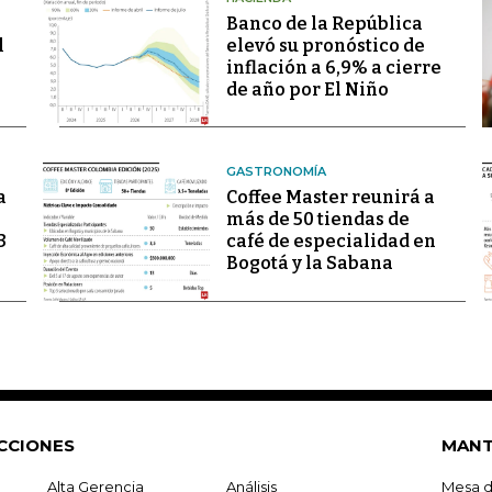
Banco de la República
l
elevó su pronóstico de
inflación a 6,9% a cierre
de año por El Niño
GASTRONOMÍA
a
Coffee Master reunirá a
más de 50 tiendas de
3
café de especialidad en
Bogotá y la Sabana
CCIONES
MANT
Alta Gerencia
Análisis
Mesa d