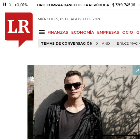
+0,01%
$ 399.745,16
+$ 2.295
ORO COMPRA BANCO DE LA REPÚBLICA
MIÉRCOLES, 05 DE AGOSTO DE 2026
FINANZAS
ECONOMÍA
EMPRESAS
OCIO
G
TEMAS DE CONVERSACIÓN
ANDI
BRUCE MAC 