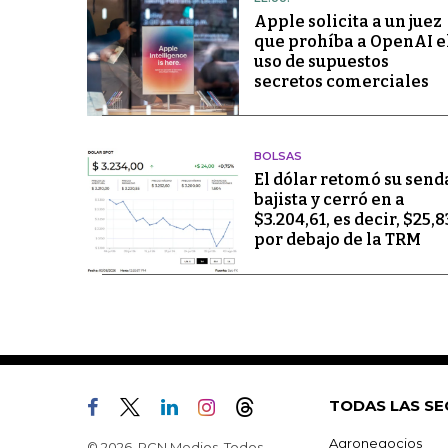
Apple solicita a un juez
que prohíba a OpenAI e
uso de supuestos
secretos comerciales
BOLSAS
El dólar retomó su send
bajista y cerró en a
$3.204,61, es decir, $25,8
por debajo de la TRM
TODAS LAS SE
Agronegocios
© 2026, RCN Medios. Todos