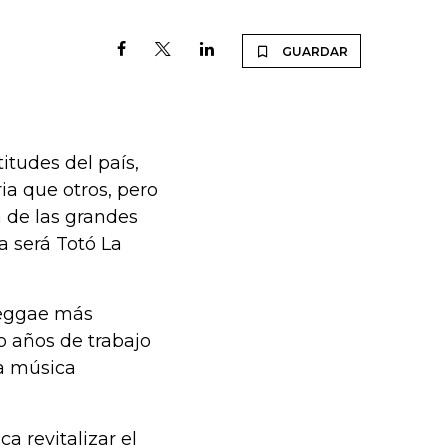
GUARDAR
titudes del país,
ia que otros, pero
a de las grandes
a será Totó La
reggae más
o años de trabajo
a música
a revitalizar el