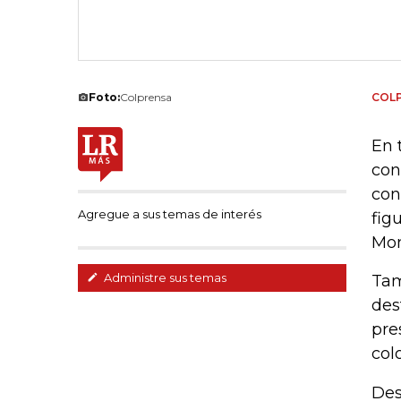
Foto:
Colprensa
COL
En 
con
con
Agregue a sus temas de interés
fig
Mo
Administre sus temas
Tam
des
pre
col
Des