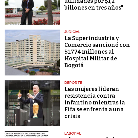
utilidades por $1,2
billones en tres años"
JUDICIAL
La Superindustria y
Comercio sancionó con
$1.774 millones al
Hospital Militar de
Bogotá
DEPORTE
Las mujeres lideran
resistencia contra
Infantino mientras la
Fifa se enfrenta a una
crisis
LABORAL