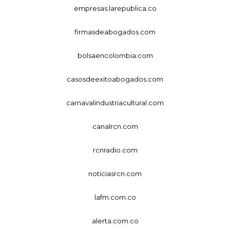
empresas.larepublica.co
firmasdeabogados.com
bolsaencolombia.com
casosdeexitoabogados.com
carnavalindustriacultural.com
canalrcn.com
rcnradio.com
noticiasrcn.com
lafm.com.co
alerta.com.co