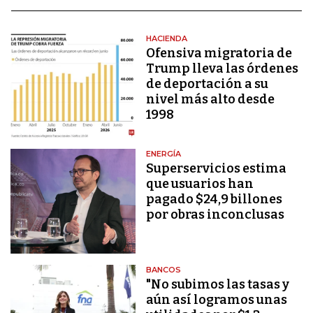
HACIENDA
Ofensiva migratoria de
Trump lleva las órdenes
de deportación a su
nivel más alto desde
1998
ENERGÍA
Superservicios estima
que usuarios han
pagado $24,9 billones
por obras inconclusas
BANCOS
"No subimos las tasas y
aún así logramos unas