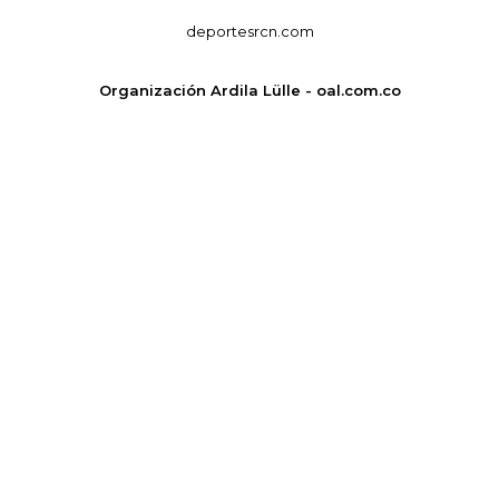
deportesrcn.com
Organización Ardila Lülle - oal.com.co