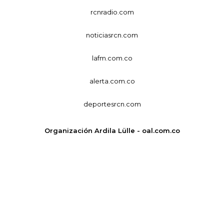
rcnradio.com
noticiasrcn.com
lafm.com.co
alerta.com.co
deportesrcn.com
Organización Ardila Lülle - oal.com.co