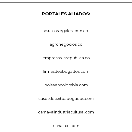
PORTALES ALIADOS:
asuntoslegales.com.co
agronegocios.co
empresas.larepublica.co
firmasdeabogados.com
bolsaencolombia.com
casosdeexitoabogados.com
carnavalindustriacultural.com
canalrcn.com