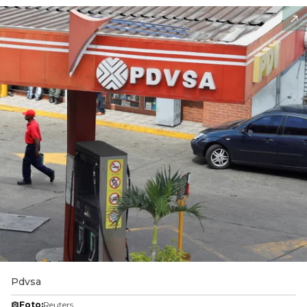
Pdvsa
Foto:
Reuters