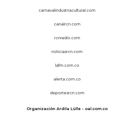
carnavalindustriacultural.com
canalrcn.com
rcnradio.com
noticiasrcn.com
lafm.com.co
alerta.com.co
deportesrcn.com
Organización Ardila Lülle - oal.com.co