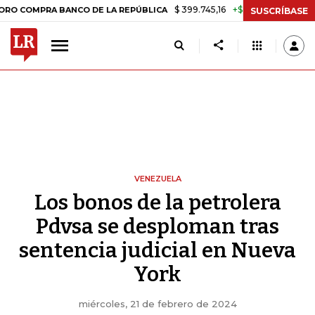
$ 399.745,16
+$ 2.295,71
+0,58%
PRA BANCO DE LA REPÚBLICA
TA
SUSCRÍBASE
VENEZUELA
Los bonos de la petrolera
Pdvsa se desploman tras
sentencia judicial en Nueva
York
miércoles, 21 de febrero de 2024