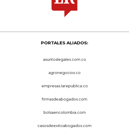
PORTALES ALIADOS:
asuntoslegales.com.co
agronegocios.co
empresas.larepublica.co
firmasdeabogados.com
bolsaencolombia.com
casosdeexitoabogados.com