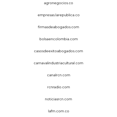
agronegocios.co
empresas.larepublica.co
firmasdeabogados.com
bolsaencolombia.com
casosdeexitoabogados.com
carnavalindustriacultural.com
canalrcn.com
rcnradio.com
noticiasrcn.com
lafm.com.co