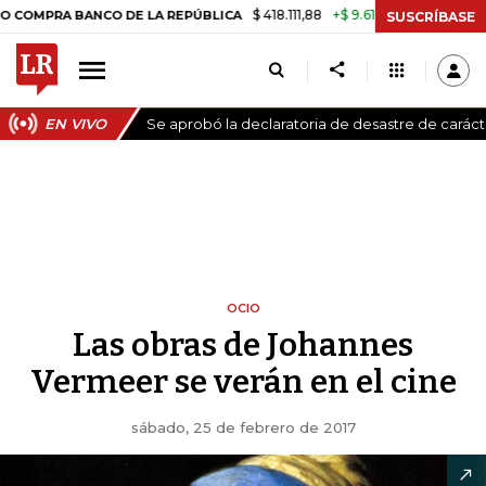
$ 418.111,88
+$ 9.612,91
+2,35%
RA BANCO DE LA REPÚBLICA
TASA 
SUSCRÍBASE
EN VIVO
Se aprobó la declaratoria de desastre de carác
OCIO
Las obras de Johannes
Vermeer se verán en el cine
sábado, 25 de febrero de 2017