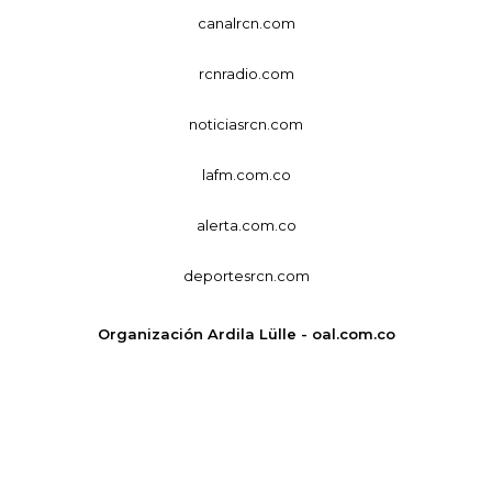
canalrcn.com
rcnradio.com
noticiasrcn.com
lafm.com.co
alerta.com.co
deportesrcn.com
Organización Ardila Lülle - oal.com.co