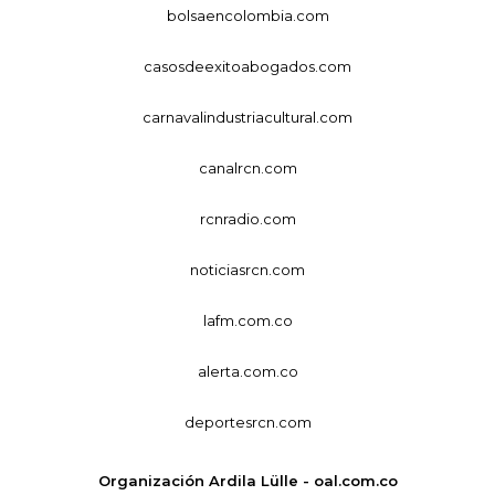
bolsaencolombia.com
casosdeexitoabogados.com
carnavalindustriacultural.com
canalrcn.com
rcnradio.com
noticiasrcn.com
lafm.com.co
alerta.com.co
deportesrcn.com
Organización Ardila Lülle - oal.com.co