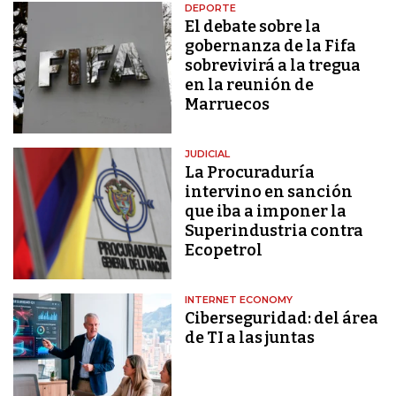
DEPORTE
El debate sobre la
gobernanza de la Fifa
sobrevivirá a la tregua
en la reunión de
Marruecos
JUDICIAL
La Procuraduría
intervino en sanción
que iba a imponer la
Superindustria contra
Ecopetrol
INTERNET ECONOMY
Ciberseguridad: del área
de TI a las juntas