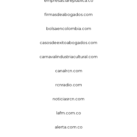
empresas.larepublica.co
firmasdeabogados.com
bolsaencolombia.com
casosdeexitoabogados.com
carnavalindustriacultural.com
canalrcn.com
rcnradio.com
noticiasrcn.com
lafm.com.co
alerta.com.co