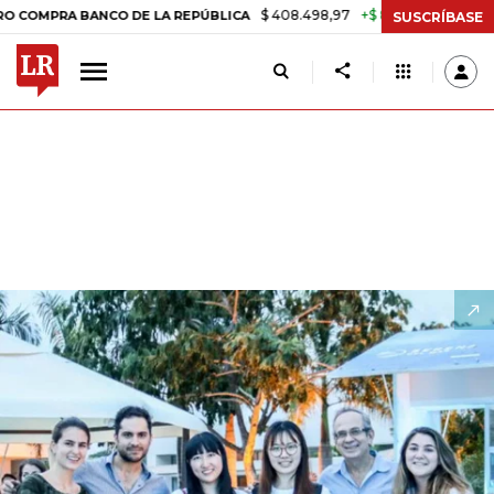
$ 408.498,97
+$ 8.753,81
+2,19%
A BANCO DE LA REPÚBLICA
TASA
SUSCRÍBASE