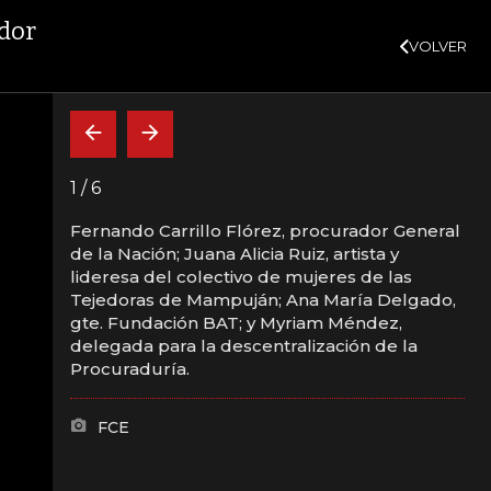
SUSCRÍBASE
02%
10,34%
+0,10%
+0,98%
$ 416,96
+$ 0,05
+0,01
DTF
UVR
VER MÁS
ador
VOLVER
CAJA FUERTE
INDICADORES
INSIDE
BELARDO DE LA ESPRIELLA
1
/
6
Fernando Carrillo Flórez, procurador General
de la Nación; Juana Alicia Ruiz, artista y
libro del teórico e
lideresa del colectivo de mujeres de las
Tejedoras de Mampuján; Ana María Delgado,
o Rafael Cartay
gte. Fundación BAT; y Myriam Méndez,
delegada para la descentralización de la
Procuraduría.
FCE