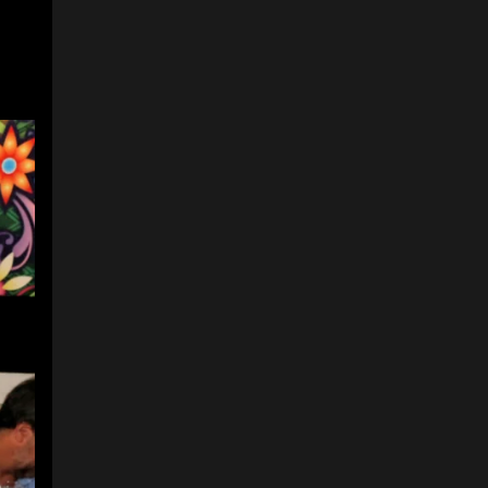
escritora; Rafael Cartay,
teórico e historiador
gastronómico
venezolano; y Karina
Zavarce, gerente de la
Fundación Biggot de
Venezuela.
Foto:
FCE