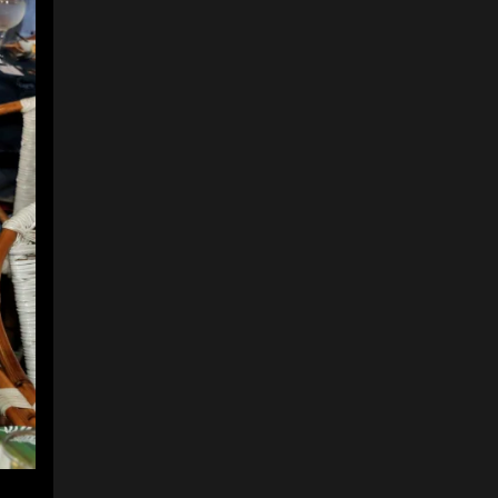
4
5
Margarita de García
Márquez, cuñada de
Gabriel García Márquez,
y Jaime García Márquez,
hermano del Nobel y
director de Relaciones
Institucionales de la
Fundación Gabriel
García Márquez para el
Nuevo Periodismo
Iberoamericano.
Foto:
FCE
5