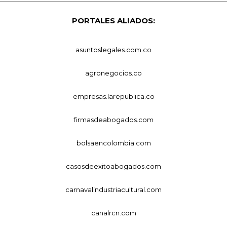
PORTALES ALIADOS:
asuntoslegales.com.co
agronegocios.co
empresas.larepublica.co
firmasdeabogados.com
bolsaencolombia.com
casosdeexitoabogados.com
carnavalindustriacultural.com
canalrcn.com