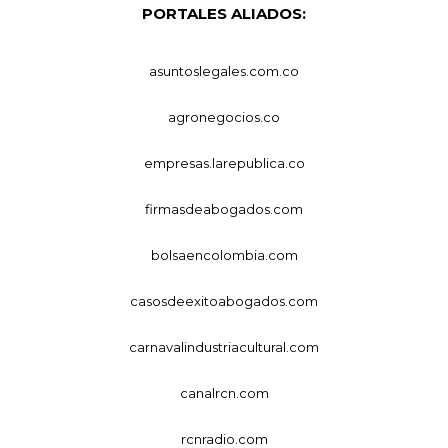
PORTALES ALIADOS:
asuntoslegales.com.co
agronegocios.co
empresas.larepublica.co
firmasdeabogados.com
bolsaencolombia.com
casosdeexitoabogados.com
carnavalindustriacultural.com
canalrcn.com
rcnradio.com