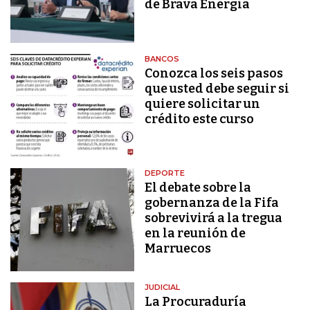
de Brava Energía
BANCOS
Conozca los seis pasos
que usted debe seguir si
quiere solicitar un
crédito este curso
DEPORTE
El debate sobre la
gobernanza de la Fifa
sobrevivirá a la tregua
en la reunión de
Marruecos
JUDICIAL
La Procuraduría