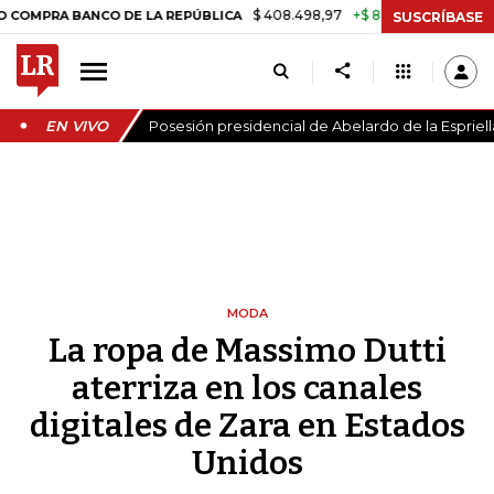
$ 408.498,97
+$ 8.753,81
+2,19%
A BANCO DE LA REPÚBLICA
TAS
SUSCRÍBASE
EN VIVO
Posesión presidencial de Abelardo de la Espriell
MODA
La ropa de Massimo Dutti
aterriza en los canales
digitales de Zara en Estados
Unidos