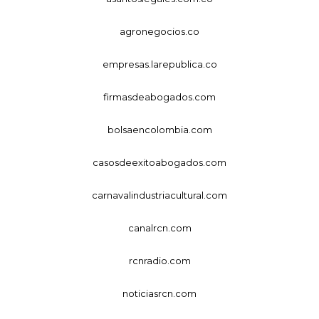
agronegocios.co
empresas.larepublica.co
firmasdeabogados.com
bolsaencolombia.com
casosdeexitoabogados.com
carnavalindustriacultural.com
canalrcn.com
rcnradio.com
noticiasrcn.com