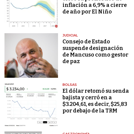
inflación a 6,9% a cierre
de año por El Niño
JUDICIAL
Consejo de Estado
suspende designación
de Mancuso como gestor
de paz
BOLSAS
El dólar retomó su senda
bajista y cerró en a
$3.204,61, es decir, $25,83
por debajo de la TRM