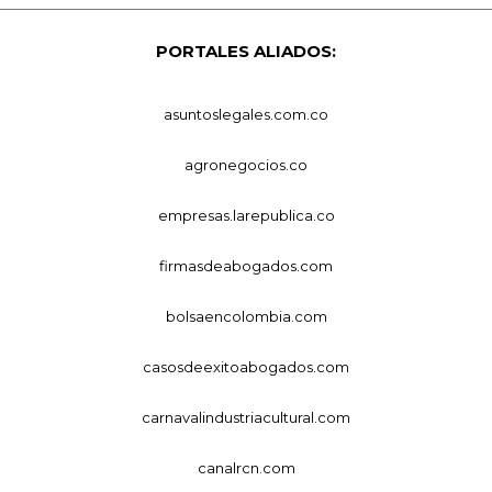
PORTALES ALIADOS:
asuntoslegales.com.co
agronegocios.co
empresas.larepublica.co
firmasdeabogados.com
bolsaencolombia.com
casosdeexitoabogados.com
carnavalindustriacultural.com
canalrcn.com