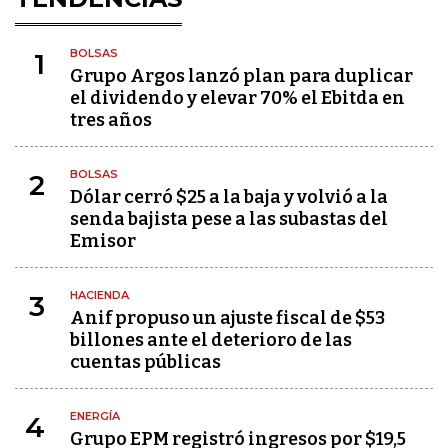
BOLSAS
1
Grupo Argos lanzó plan para duplicar
el dividendo y elevar 70% el Ebitda en
tres años
BOLSAS
2
Dólar cerró $25 a la baja y volvió a la
senda bajista pese a las subastas del
Emisor
HACIENDA
3
Anif propuso un ajuste fiscal de $53
billones ante el deterioro de las
cuentas públicas
ENERGÍA
4
Grupo EPM registró ingresos por $19,5