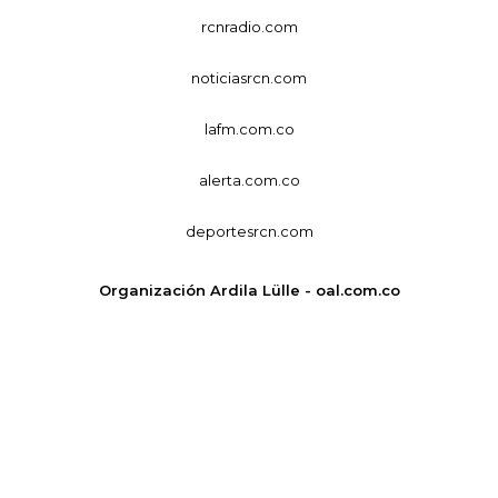
rcnradio.com
noticiasrcn.com
lafm.com.co
alerta.com.co
deportesrcn.com
Organización Ardila Lülle - oal.com.co