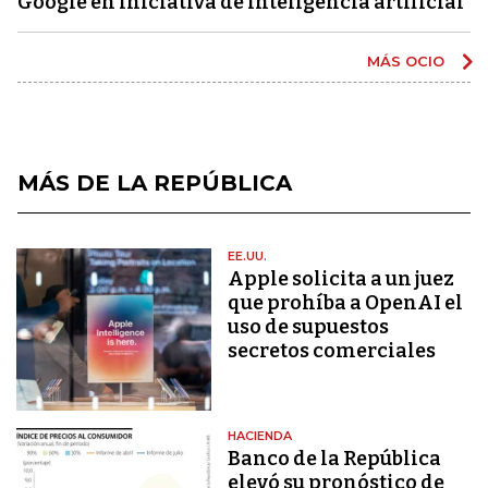
Google en iniciativa de inteligencia artificial
MÁS OCIO
MÁS DE LA REPÚBLICA
EE.UU.
Apple solicita a un juez
que prohíba a OpenAI el
uso de supuestos
secretos comerciales
HACIENDA
Banco de la República
elevó su pronóstico de