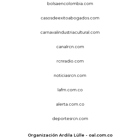
bolsaencolombia.com
casosdeexitoabogados.com
carnavalindustriacultural.com
canalrcn.com
rcnradio.com
noticiasrcn.com
lafm.com.co
alerta.com.co
deportesrcn.com
Organización Ardila Lülle - oal.com.co