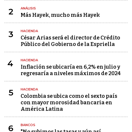
ANÁLISIS
2
Más Hayek, mucho más Hayek
HACIENDA
3
César Arias será el director de Crédito
Público del Gobierno de la Espriella
HACIENDA
4
Inflación se ubicaría en 6,2% en julio y
regresaría a niveles máximos de 2024
HACIENDA
5
Colombia se ubica como el sexto país
con mayor morosidad bancaria en
América Latina
BANCOS
6
"No subimos las tasas y aún así