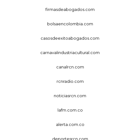
firmasdeabogados.com
bolsaencolombia.com
casosdeexitoabogados.com
carnavalindustriacultural.com
canalrcn.com
rcnradio.com
noticiasrcn.com
lafm.com.co
alerta.com.co
deportesrcn.com