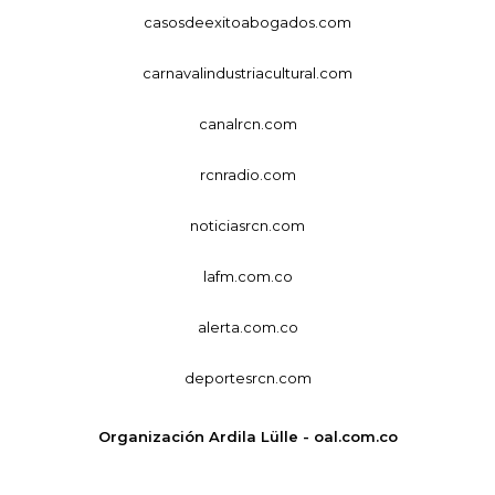
casosdeexitoabogados.com
carnavalindustriacultural.com
canalrcn.com
rcnradio.com
noticiasrcn.com
lafm.com.co
alerta.com.co
deportesrcn.com
Organización Ardila Lülle - oal.com.co