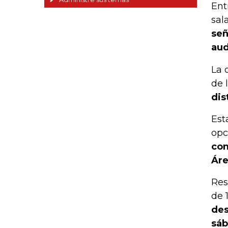
Ent
sal
señ
aud
La 
de 
dis
Est
opc
con
Áre
Res
de 
des
sáb