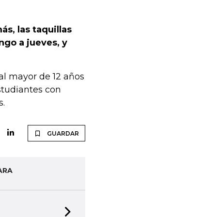
ás, las taquillas
ngo a jueves, y
ral mayor de 12 años
estudiantes con
s.
GUARDAR
ARA