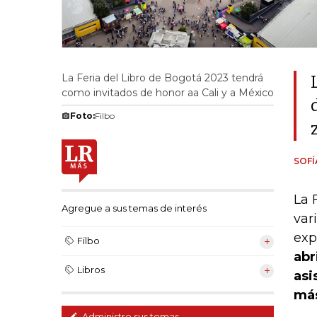
La Feria del Libro de Bogotá 2023 tendrá
como invitados de honor aa Cali y a México
Foto:
Filbo
SOFÍ
La 
Agregue a sus temas de interés
var
exp
Filbo
abr
Libros
asi
más
Administre sus temas