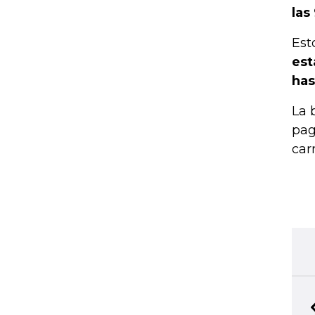
las
Est
est
has
La 
pag
car