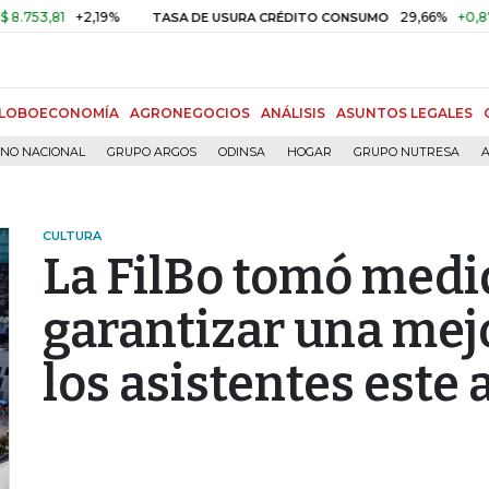
81
+2,19%
29,66%
+0,87%
+3,
TASA DE USURA CRÉDITO CONSUMO
LOBOECONOMÍA
AGRONEGOCIOS
ANÁLISIS
ASUNTOS LEGALES
RNO NACIONAL
GRUPO ARGOS
ODINSA
HOGAR
GRUPO NUTRESA
A
CULTURA
La FilBo tomó medi
garantizar una mej
los asistentes este 