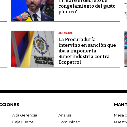
firmaré el decreto de
congelamiento del gasto
público"
JUDICIAL
La Procuraduría
intervino en sanción que
iba a imponer la
Superindustria contra
Ecopetrol
CCIONES
MANT
Alta Gerencia
Análisis
Mesa d
Caja Fuerte
Comunidad
Nuestr