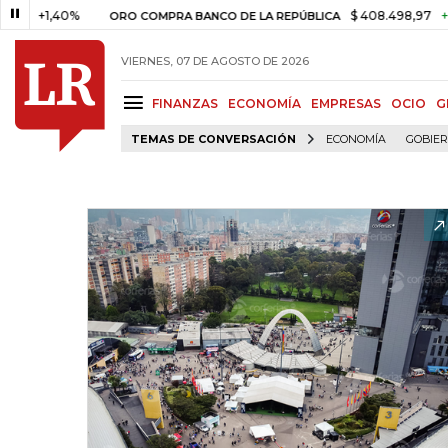
1,40%
$ 408.498,97
+$ 8.753,
ORO COMPRA BANCO DE LA REPÚBLICA
VIERNES, 07 DE AGOSTO DE 2026
FINANZAS
ECONOMÍA
EMPRESAS
OCIO
G
TEMAS DE CONVERSACIÓN
ECONOMÍA
GOBIE