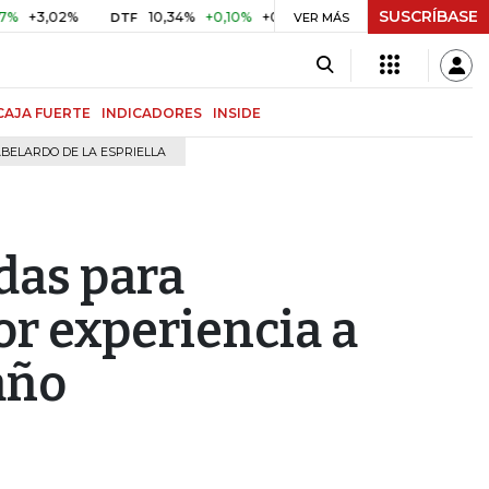
SUSCRÍBASE
02%
10,34%
+0,10%
+0,98%
$ 416,96
+$ 0,05
+0,01
DTF
UVR
VER MÁS
CAJA FUERTE
INDICADORES
INSIDE
BELARDO DE LA ESPRIELLA
das para
or experiencia a
año