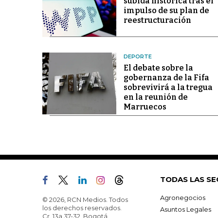
subida histórica tras el
impulso de su plan de
reestructuración
DEPORTE
El debate sobre la
gobernanza de la Fifa
sobrevivirá a la tregua
en la reunión de
Marruecos
TODAS LAS SE
Agronegocios
© 2026, RCN Medios. Todos
los derechos reservados.
Asuntos Legales
Cr. 13a 37-32, Bogotá