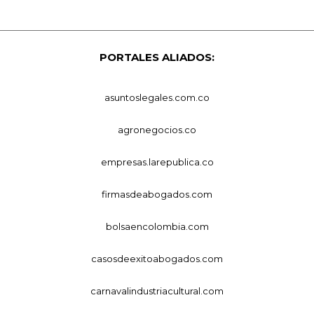
PORTALES ALIADOS:
asuntoslegales.com.co
agronegocios.co
empresas.larepublica.co
firmasdeabogados.com
bolsaencolombia.com
casosdeexitoabogados.com
carnavalindustriacultural.com