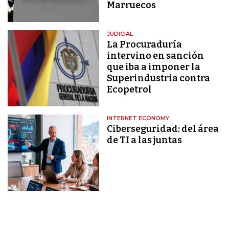
Marruecos
JUDICIAL
La Procuraduría
intervino en sanción
que iba a imponer la
Superindustria contra
Ecopetrol
INTERNET ECONOMY
Ciberseguridad: del área
de TI a las juntas