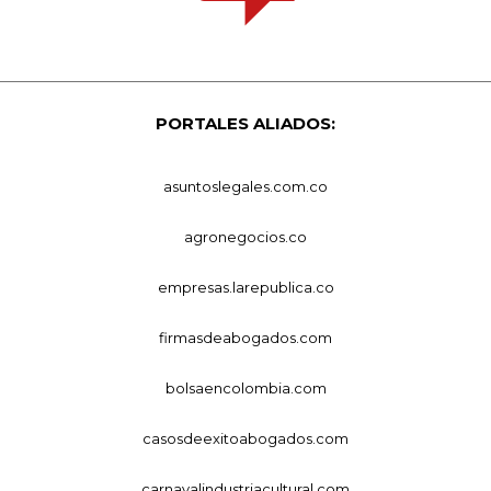
PORTALES ALIADOS:
asuntoslegales.com.co
agronegocios.co
empresas.larepublica.co
firmasdeabogados.com
bolsaencolombia.com
casosdeexitoabogados.com
carnavalindustriacultural.com