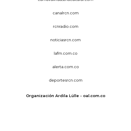
canalrcn.com
rcnradio.com
noticiasrcn.com
lafm.com.co
alerta.com.co
deportesrcn.com
Organización Ardila Lülle - oal.com.co