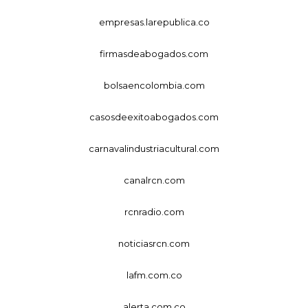
empresas.larepublica.co
firmasdeabogados.com
bolsaencolombia.com
casosdeexitoabogados.com
carnavalindustriacultural.com
canalrcn.com
rcnradio.com
noticiasrcn.com
lafm.com.co
alerta.com.co