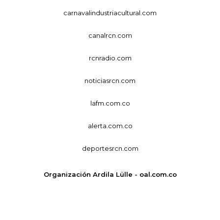
carnavalindustriacultural.com
canalrcn.com
rcnradio.com
noticiasrcn.com
lafm.com.co
alerta.com.co
deportesrcn.com
Organización Ardila Lülle - oal.com.co