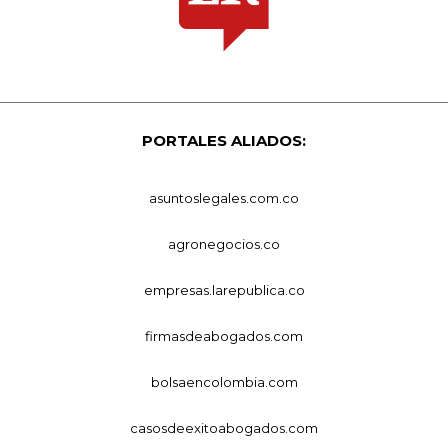
PORTALES ALIADOS:
asuntoslegales.com.co
agronegocios.co
empresas.larepublica.co
firmasdeabogados.com
bolsaencolombia.com
casosdeexitoabogados.com