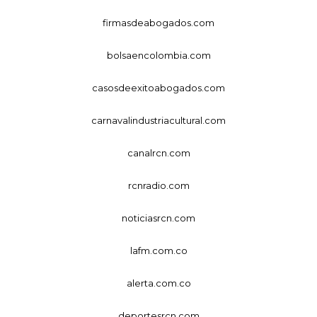
firmasdeabogados.com
bolsaencolombia.com
casosdeexitoabogados.com
carnavalindustriacultural.com
canalrcn.com
rcnradio.com
noticiasrcn.com
lafm.com.co
alerta.com.co
deportesrcn.com