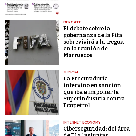
DEPORTE
El debate sobre la
gobernanza de la Fifa
sobrevivirá a la tregua
en la reunión de
Marruecos
JUDICIAL
La Procuraduría
intervino en sanción
que iba a imponer la
Superindustria contra
Ecopetrol
INTERNET ECONOMY
Ciberseguridad: del área
de TI a las juntas