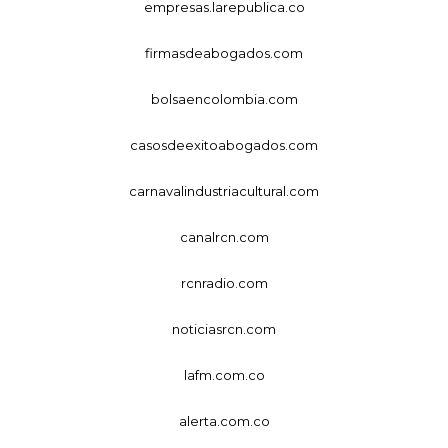
empresas.larepublica.co
firmasdeabogados.com
bolsaencolombia.com
casosdeexitoabogados.com
carnavalindustriacultural.com
canalrcn.com
rcnradio.com
noticiasrcn.com
lafm.com.co
alerta.com.co