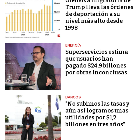
Ofensiva migratoria de
Trump lleva las órdenes
de deportación a su
nivel más alto desde
1998
ENERGÍA
Superservicios estima
que usuarios han
pagado $24,9 billones
por obras inconclusas
BANCOS
"No subimos las tasas y
aún así logramos unas
utilidades por $1,2
billones en tres años"