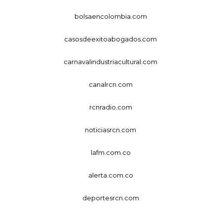
bolsaencolombia.com
casosdeexitoabogados.com
carnavalindustriacultural.com
canalrcn.com
rcnradio.com
noticiasrcn.com
lafm.com.co
alerta.com.co
deportesrcn.com