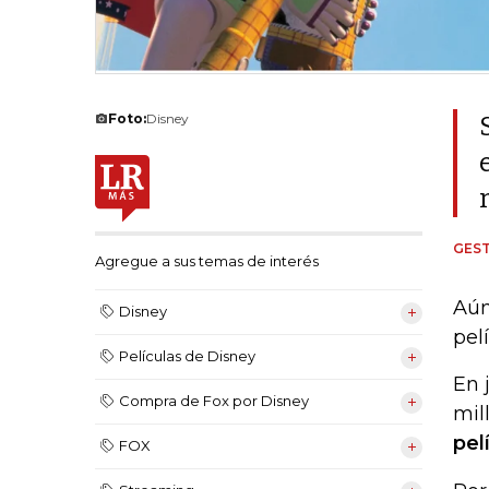
Foto:
Disney
GEST
Agregue a sus temas de interés
Aún
Disney
pel
Películas de Disney
En 
Compra de Fox por Disney
mil
pel
FOX