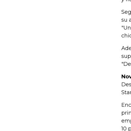
Seg
su 
"Un
chi
Ade
sup
"De
Nov
Des
Sta
Enc
pri
emp
10 