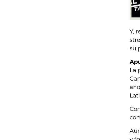
Y, 
str
su 
Apu
La 
Can
año
Lat
Con
com
Aun
y f