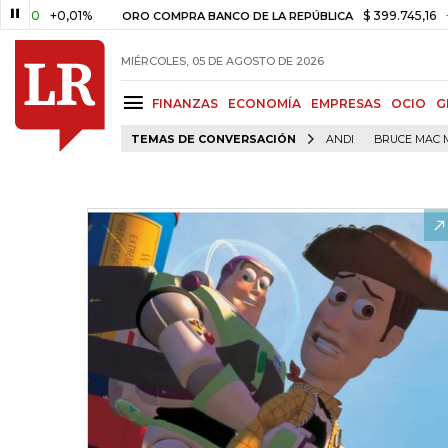
0,01%
$ 399.745,16
+$ 2.295,7
ORO COMPRA BANCO DE LA REPÚBLICA
MIÉRCOLES, 05 DE AGOSTO DE 2026
FINANZAS
ECONOMÍA
EMPRESAS
OCIO
G
TEMAS DE CONVERSACIÓN
ANDI
BRUCE MAC 