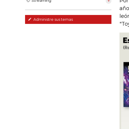
Por
Streaming
año
leó
Administre sus temas
"Toy