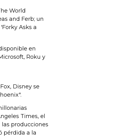
"The World
eas and Ferb; un
 'Forky Asks a
disponible en
Microsoft, Roku y
 Fox, Disney se
hoenix".
illonarias
ngeles Times, el
 las producciones
ó pérdida a la