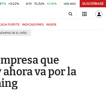
SUSCRÍBASE
02%
10,34%
+0,10%
+0,98%
$ 416,86
+$ 0,05
+0,01
DTF
UVR
VER MÁS
CAJA FUERTE
INDICADORES
INSIDE
NÓMENO DE EL NIÑO
 empresa que
 ahora va por la
ming