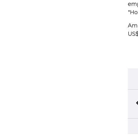
emp
"Ho
Amb
US$