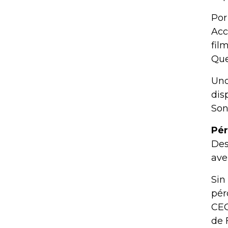
Por
Acc
fil
Que
Uno
dis
Son
Pér
Des
ave
Sin
pér
CEO
de 