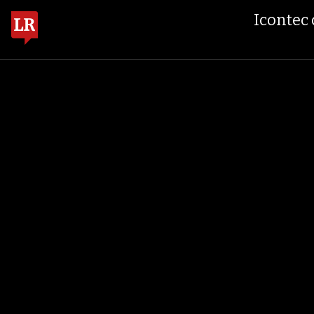
$ 408.498,97
+$ 8.753,81
+2,
ORO COMPRA BANCO DE LA REPÚBLICA
Icontec 
VIERNES, 07 DE AGOSTO DE 2026
FINANZAS
ECONOMÍA
EMPRESAS
OCIO
G
TEMAS DE CONVERSACIÓN
ECONOMÍA
GOBIE