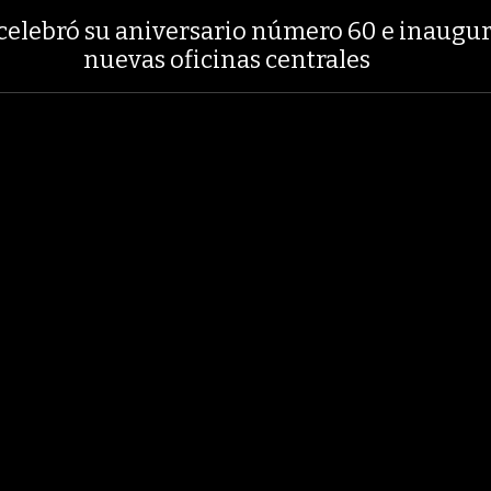
19%
29,66%
+0,87%
+3,02%
TASA DE USURA CRÉDITO CONSUMO
celebró su aniversario número 60 e inaugur
nuevas oficinas centrales
LOBOECONOMÍA
AGRONEGOCIOS
ANÁLISIS
ASUNTOS LEGALES
RNO NACIONAL
GRUPO ARGOS
ODINSA
HOGAR
GRUPO NUTRESA
A
OCIO
Icontec celebró su an
e inauguró sus nuevas 
5 Fotos