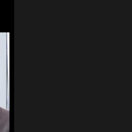
Héctor Arango, presidente
Consejo Directivo de
Icontec; y Roberto
Montoya, director
Ejecutivo Icontec.
4
5
Foto: