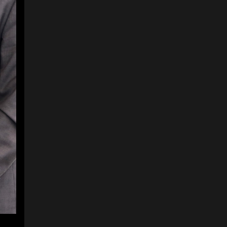
5
5
Daniel Trillos,
subdirector de
Normalización de
Icontec; y Andrea
Chaves, directora de