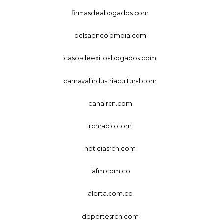
firmasdeabogados.com
bolsaencolombia.com
casosdeexitoabogados.com
carnavalindustriacultural.com
canalrcn.com
rcnradio.com
noticiasrcn.com
lafm.com.co
alerta.com.co
deportesrcn.com