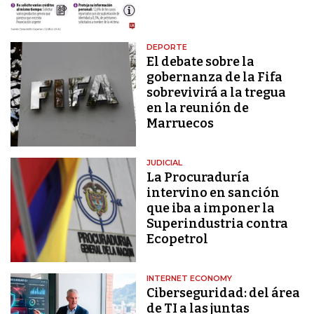
DEPORTE
El debate sobre la
gobernanza de la Fifa
sobrevivirá a la tregua
en la reunión de
Marruecos
JUDICIAL
La Procuraduría
intervino en sanción
que iba a imponer la
Superindustria contra
Ecopetrol
INTERNET ECONOMY
Ciberseguridad: del área
de TI a las juntas