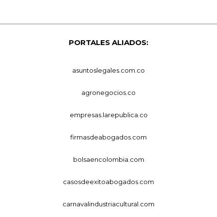
PORTALES ALIADOS:
asuntoslegales.com.co
agronegocios.co
empresas.larepublica.co
firmasdeabogados.com
bolsaencolombia.com
casosdeexitoabogados.com
carnavalindustriacultural.com