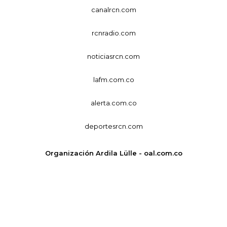
canalrcn.com
rcnradio.com
noticiasrcn.com
lafm.com.co
alerta.com.co
deportesrcn.com
Organización Ardila Lülle - oal.com.co