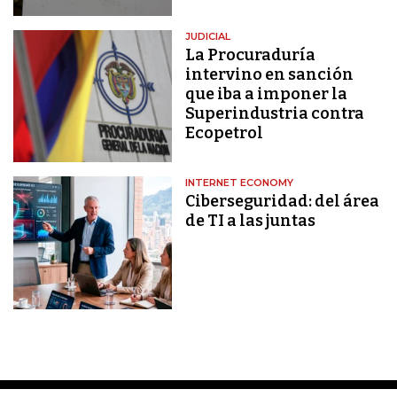
JUDICIAL
La Procuraduría
intervino en sanción
que iba a imponer la
Superindustria contra
Ecopetrol
INTERNET ECONOMY
Ciberseguridad: del área
de TI a las juntas