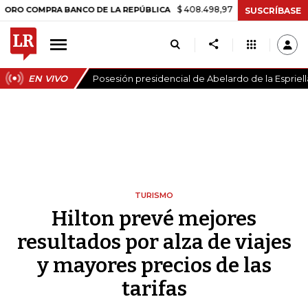
$ 408.498,97
+$ 8.753,81
+2,19%
PRA BANCO DE LA REPÚBLICA
TA
SUSCRÍBASE
EN VIVO
Posesión presidencial de Abelardo de la Espriell
TURISMO
Hilton prevé mejores
resultados por alza de viajes
y mayores precios de las
tarifas