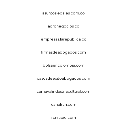
asuntoslegales.com.co
agronegocios.co
empresas.larepublica.co
firmasdeabogados.com
bolsaencolombia.com
casosdeexitoabogados.com
carnavalindustriacultural.com
canalrcn.com
rcnradio.com