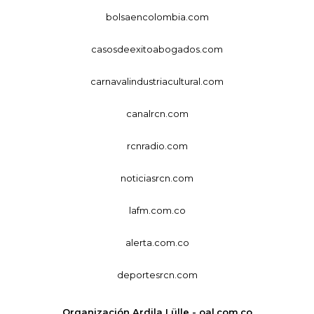
bolsaencolombia.com
casosdeexitoabogados.com
carnavalindustriacultural.com
canalrcn.com
rcnradio.com
noticiasrcn.com
lafm.com.co
alerta.com.co
deportesrcn.com
Organización Ardila Lülle - oal.com.co