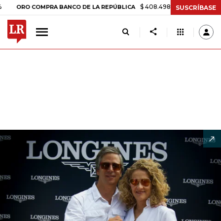
$ 408.498,97
+$ 8.753,81
+2,19%
RO COMPRA BANCO DE LA REPÚBLICA
SUSCRÍBASE