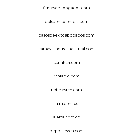
firmasdeabogados.com
bolsaencolombia.com
casosdeexitoabogados.com
carnavalindustriacultural.com
canalrcn.com
rcnradio.com
noticiasrcn.com
lafm.com.co
alerta.com.co
deportesrcn.com