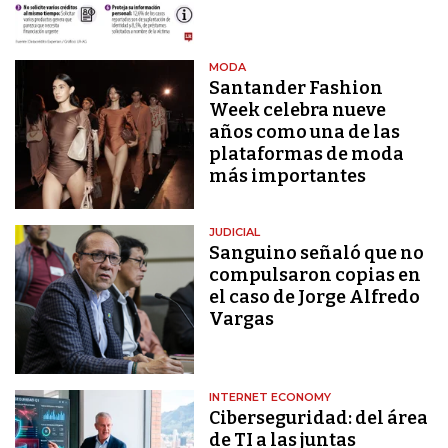
MODA
Santander Fashion
Week celebra nueve
años como una de las
plataformas de moda
más importantes
JUDICIAL
Sanguino señaló que no
compulsaron copias en
el caso de Jorge Alfredo
Vargas
INTERNET ECONOMY
Ciberseguridad: del área
de TI a las juntas