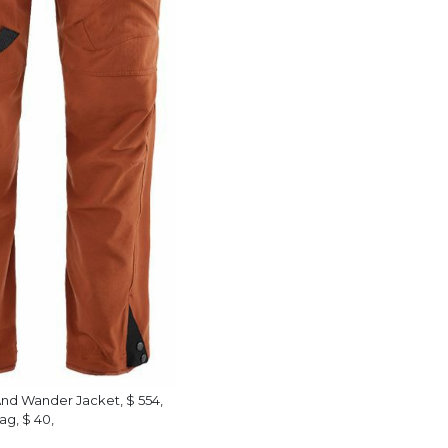
 And Wander Jacket, $ 554,
g, $ 40,