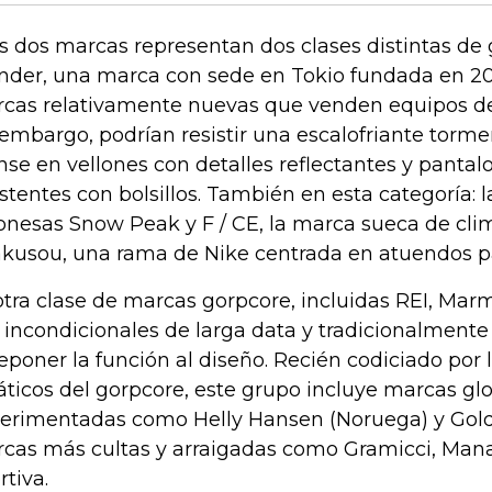
s dos marcas representan dos clases distintas de 
der, una marca con sede en Tokio fundada en 201
cas relativamente nuevas que venden equipos de
 embargo, podrían resistir una escalofriante torme
nse en vellones con detalles reflectantes y pantal
istentes con bolsillos. También en esta categoría: 
onesas Snow Peak y F / CE, la marca sueca de clim
kusou, una rama de Nike centrada en atuendos pa
otra clase de marcas gorpcore, incluidas REI, Mar
 incondicionales de larga data y tradicionalmente
eponer la función al diseño. Recién codiciado por 
áticos del gorpcore, este grupo incluye marcas gl
erimentadas como Helly Hansen (Noruega) y Gold
cas más cultas y arraigadas como Gramicci, Mana
rtiva.