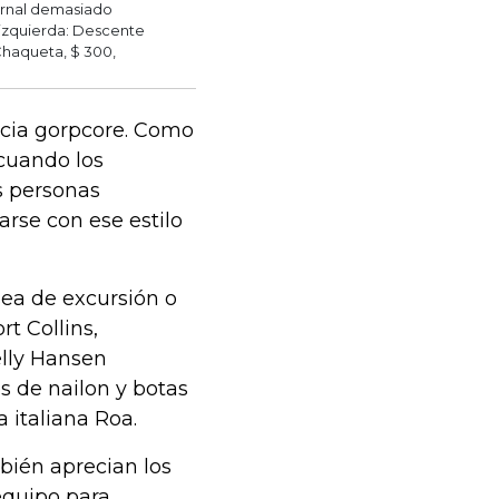
ernal demasiado
r izquierda: Descente
Chaqueta, $ 300,
ncia gorpcore. Como
 cuando los
s personas
carse con ese estilo
 sea de excursión o
rt Collins,
elly Hansen
es de nailon y botas
 italiana Roa.
bién aprecian los
equipo para