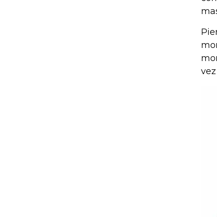
mas
Pie
mor
mon
vez