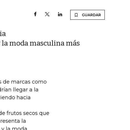
GUARDAR
ia
e y la moda masculina más
res de marcas como
ían llegar a la
riendo hacia
e frutos secos que
resenta la
e y la moda