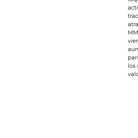
act
tra
atr
MM 
vie
aun
par
los
val