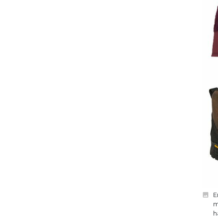
E
m
h