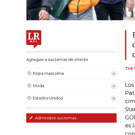
Agregue a sus temas de interés
THE 
Ropa masculina
Los
Moda
Pat
Estados Unidos
cim
Sta
GOR
Administre sus temas
es 
con