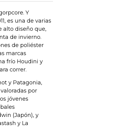
gorpcore. Y
1, es una de varias
 alto diseño que,
nta de invierno.
ones de poliéster
las marcas
a frío Houdini y
ra correr.
mot y Patagonia,
 valoradas por
los jóvenes
obales
win (Japón), y
stash y La