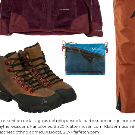
n el sentido de las agujas del reloj desde la parte superior izquierda:
ytheresa.com; Pantalones, $ 320, klattermusen.com; Klattermusen Ba
atchetclothing.com ROA Boots, $ 571, farfetch.com