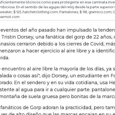
uficientemente técnicos como para protegerte en esa caminata inv
mbiciosa. En el sentido de las agujas del reloj desde la parte superio
weater, $ 125, hatchetclothing.com; Pantalones, $ 118, gramicci.com; 
armot.com
 eventos del año pasado han impulsado la tende
o Tristin Dorsey, una fanática del gorp de 22 años,
nasios cerraron debido a los cierres de Covid, má
enzaron a hacer ejercicio al aire libre y a identifi
vida.
 encuentro al aire libre la mayoría de los días, ya
alada o cosas así", dijo Dorsey, un estudiante en Fo
orado. En el sendero y en su vida cotidiana, usa H
istente al agua para ir a cualquier parte. pantalon
montaña de suela gruesa pero bonitas de la marca
 fanáticos de Gorp adoran la practicidad, pero tam
ues de alto diseño que las marcas encajan en su 