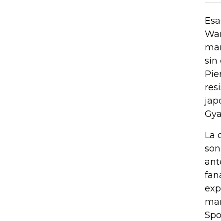
Esa
Wan
mar
sin
Pie
res
jap
Gya
La 
son
ant
fan
exp
mar
Spo