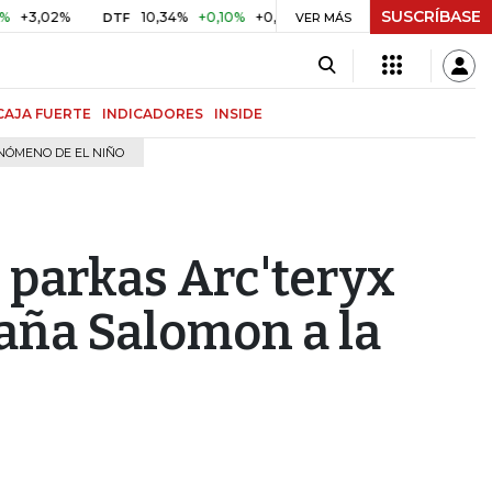
SUSCRÍBASE
10,34%
+0,10%
+0,98%
$ 416,81
+$ 0,05
+0,01%
DTF
UVR
VER MÁS
CAJA FUERTE
INDICADORES
INSIDE
NÓMENO DE EL NIÑO
s parkas Arc'teryx
taña Salomon a la