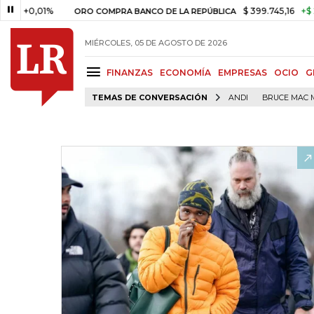
%
$ 399.745,16
+$ 2.295,71
+
ORO COMPRA BANCO DE LA REPÚBLICA
MIÉRCOLES, 05 DE AGOSTO DE 2026
FINANZAS
ECONOMÍA
EMPRESAS
OCIO
G
TEMAS DE CONVERSACIÓN
ANDI
BRUCE MAC 