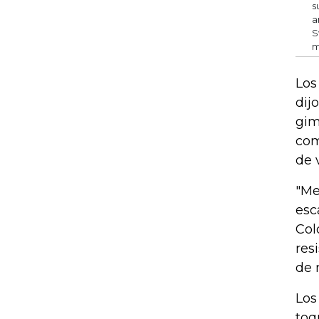
s
a
S
m
Los
dij
gim
com
de 
"Me
esc
Col
res
de 
Los
toq