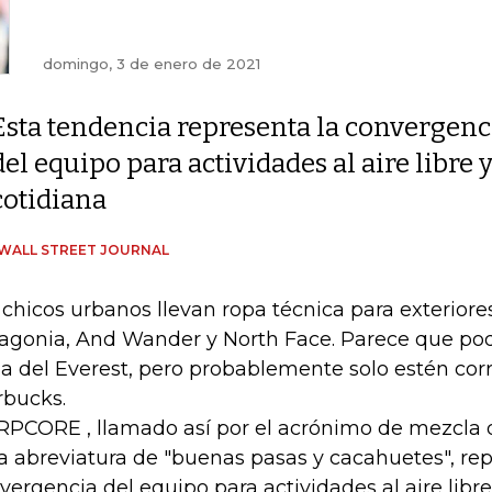
domingo, 3 de enero de 2021
Esta tendencia representa la convergenc
del equipo para actividades al aire libr
cotidiana
WALL STREET JOURNAL
 chicos urbanos llevan ropa técnica para exterio
agonia, And Wander y North Face. Parece que podr
a del Everest, pero probablemente solo estén cor
rbucks.
PCORE , llamado así por el acrónimo de mezcla d
la abreviatura de "buenas pasas y cacahuetes", rep
vergencia del equipo para actividades al aire libr