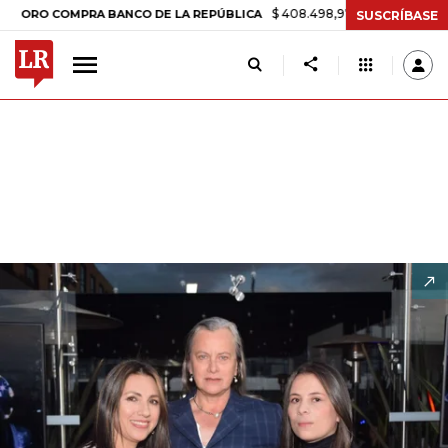
$ 408.498,97
+$ 8.753,81
+2,19%
COMPRA BANCO DE LA REPÚBLICA
SUSCRÍBASE