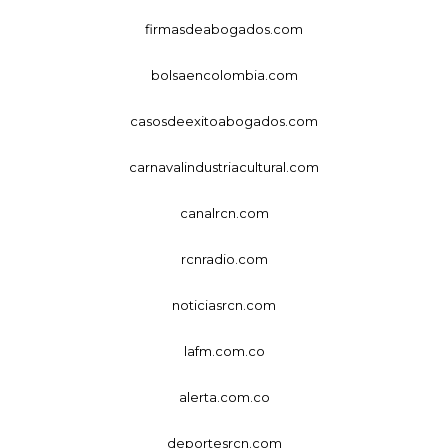
firmasdeabogados.com
bolsaencolombia.com
casosdeexitoabogados.com
carnavalindustriacultural.com
canalrcn.com
rcnradio.com
noticiasrcn.com
lafm.com.co
alerta.com.co
deportesrcn.com