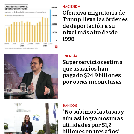
HACIENDA
Ofensiva migratoria de
Trump lleva las órdenes
de deportación a su
nivel más alto desde
1998
ENERGÍA
Superservicios estima
que usuarios han
pagado $24,9 billones
por obras inconclusas
BANCOS
"No subimos las tasas y
aún así logramos unas
utilidades por $1,2
billones en tres años"