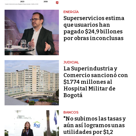
ENERGÍA
Superservicios estima
que usuarios han
pagado $24,9 billones
por obras inconclusas
JUDICIAL
La Superindustria y
Comercio sancionó con
$1.774 millones al
Hospital Militar de
Bogotá
BANCOS
"No subimos las tasas y
aún así logramos unas
utilidades por $1,2