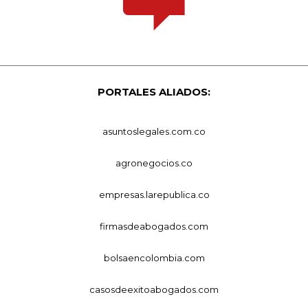
PORTALES ALIADOS:
asuntoslegales.com.co
agronegocios.co
empresas.larepublica.co
firmasdeabogados.com
bolsaencolombia.com
casosdeexitoabogados.com