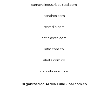
carnavalindustriacultural.com
canalrcn.com
rcnradio.com
noticiasrcn.com
lafm.com.co
alerta.com.co
deportesrcn.com
Organización Ardila Lülle - oal.com.co