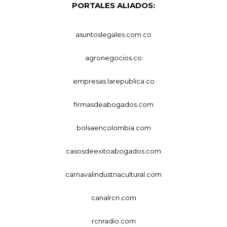
PORTALES ALIADOS:
asuntoslegales.com.co
agronegocios.co
empresas.larepublica.co
firmasdeabogados.com
bolsaencolombia.com
casosdeexitoabogados.com
carnavalindustriacultural.com
canalrcn.com
rcnradio.com